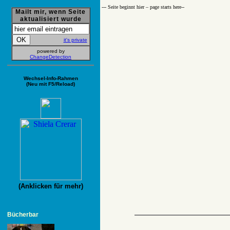
--- Seite beginnt hier – page starts here­--
Mailt mir, wenn Seite
aktualisiert wurde
it's private
powered by
ChangeDetection
Wechsel-Info-Rahmen
(Neu mit F5/Reload)
(Anklicken für mehr)
Bücherbar