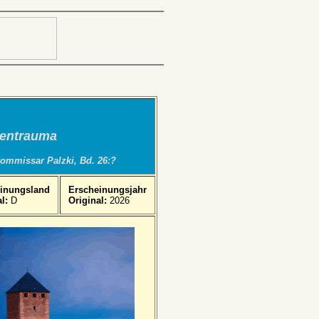
entrauma
ommissar Palzki, Bd. 26:?
inungsland
Erscheinungsjahr
l:
D
Original:
2026