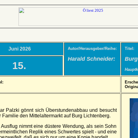
Juni 2026
Autor/Herausgeber/Reihe:
Titel:
Harald Schneider:
Burg
15.
Hauptk
l:
Ersche
el
Origina
r Palzki gönnt sich Über­stunden­ab­bau und be­sucht
 Familie den Mittel­alter­markt auf Burg Lichten­berg.
 Aus­flug nimmt eine düstere Wen­dung, als sein Sohn
er­meint­lichen Re­plik eines Schwertes spielt - und eine
 be­zweifelt, daß es sich nur um eine Kopie handelt.