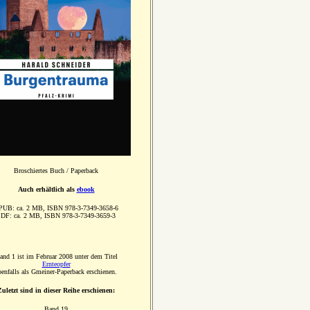
Broschiertes Buch / Paperback
Auch erhältlich als
ebook
PUB: ca. 2 MB, ISBN 978-3-7349-3658-6
DF: ca. 2 MB, ISBN 978-3-7349-3659-3
and 1 ist im Februar 2008 unter dem Titel
Ernteopfer
benfalls als Gmeiner-Paperback erschienen.
Zuletzt sind in dieser Reihe erschienen:
Band 19