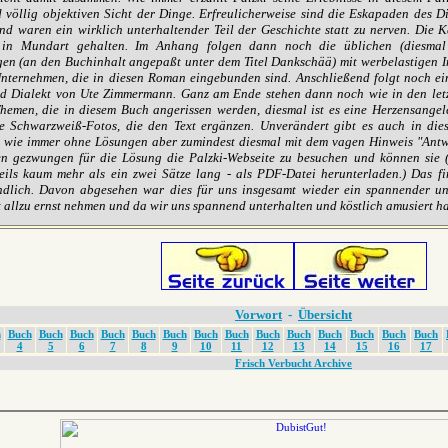
 völlig objektiven Sicht der Dinge. Erfreulicherweise sind die Eskapaden des Di
nd waren ein wirklich unterhaltender Teil der Geschichte statt zu nerven. Die K
 in Mundart gehalten. Im Anhang folgen dann noch die üblichen (diesmal 
n (an den Buchinhalt angepaßt unter dem Titel Dankschää) mit werbelastigen I
nternehmen, die in diesen Roman eingebunden sind. Anschließend folgt noch 
 Dialekt von Ute Zimmermann. Ganz am Ende stehen dann noch wie in den letz
hemen, die in diesem Buch angerissen werden, diesmal ist es eine Herzensangele
ne Schwarzweiß-Fotos, die den Text ergänzen. Unverändert gibt es auch in di
- wie immer ohne Lösungen aber zumindest diesmal mit dem vagen Hinweis "Antwo
n gezwungen für die Lösung die Palzki-Webseite zu besuchen und können sie (
ils kaum mehr als ein zwei Sätze lang - als PDF-Datei herunterladen.) Das 
ndlich. Davon abgesehen war dies für uns insgesamt wieder ein spannender und
t allzu ernst nehmen und da wir uns spannend unterhalten und köstlich amusiert ha
Vorwort
-
Übersicht
h
Buch
Buch
Buch
Buch
Buch
Buch
Buch
Buch
Buch
Buch
Buch
Buch
Buch
Buch
4
5
6
7
8
9
10
11
12
13
14
15
16
17
Frisch Verbucht Archive