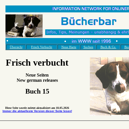
Übersicht
Frisch Verbucht
Neue Harte
Suchen
Buch & Co.
Bo
Frisch verbucht
Neue Seiten
New german releases
Buch 15
Diese Seite wurde zuletzt aktualisiert am
18.05.2026
Immer die aktuelleste Version dieser Seite lesen!