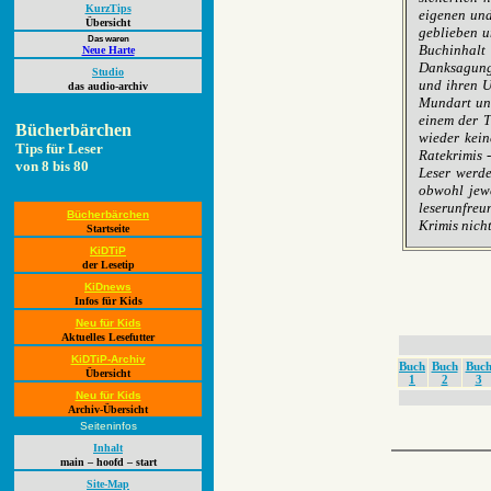
KurzTips
eigenen und
Übersicht
geblieben u
Das waren
Buchinhalt
Neue Harte
Danksagunge
Studio
und ihren U
das audio-archiv
Mundart und
einem der T
Bücherbärchen
wieder kei
Tips für Leser
Ratekrimis 
von 8 bis 80
Leser werde
obwohl jewe
leserunfreu
Bücherbärchen
Krimis nich
Startseite
KiDTiP
der Lesetip
KiDnews
Infos für Kids
Neu für Kids
Aktuelles Lesefutter
KiDTiP-Archiv
Buch
Buch
Buc
Übersicht
1
2
3
Neu für Kids
Archiv-Übersicht
Seiteninfos
Inhalt
main – hoofd – start
Site-Map