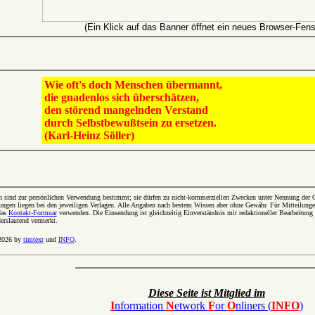
(Ein Klick auf das Banner öffnet ein neues Browser-Fens
Wie oft's doch Menschen übermannt,
die gnadenlos sich überschätzen,
den störend mangelnden Verstand
durch Selbstbewußtsein zu ersetzen.
(Karl-Heinz Söller)
n sind zur persönlichen Verwendung bestimmt; sie dürfen zu nicht-kommerziellen Zwecken unter Nennung der Qu
ngen liegen bei den jeweiligen Verlagen. Alle Angaben nach bestem Wissen aber ohne Gewähr. Für Mitteilung
das
Kontakt-Formuar
verwenden. Die Einsendung ist gleichzeitig Einverständnis mit redaktioneller Bearbeitung 
erslautend vermerkt.
 2026 by
timtext
und
INFO
.
Diese Seite ist Mitglied im
I
nformation
N
etwork
F
or
O
nliners (
INFO
)