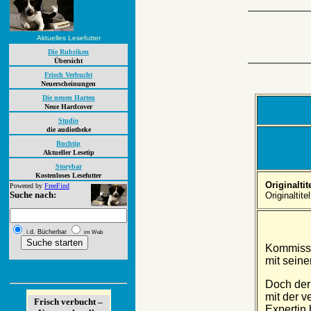
Aktuelles Lesefutter
Die Rubriken
Übersicht
Frisch Verbucht
Neuerscheinungen
Die neuen Harten
Neue Hardcover
Studio
die audiotheke
Buchtip
Aktueller Lesetip
Storybar
Kostenloses Lesefutter
Originaltite
Powered by
FreeFind
Suche nach:
Originaltit
i.d. Bücherbar
im Web
Kommissa
mit seiner
Doch der
mit der v
Frisch verbucht –
Ex­pertin