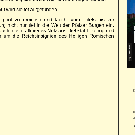
uf wird sie tot auf­ge­funden.
e­ginnt zu er­mitteln und taucht vom Trifels bis zur
rg nicht nur tief in die Welt der Pfälzer Burgen ein,
uch in ein raf­fi­niertes Netz aus Dieb­stahl, Be­trug und
r um die Reichs­in­sig­nien des Heili­gen Rö­mischen
..
E
P
B
e