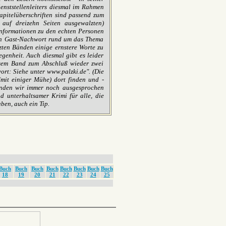
enststellenleiters diesmal im Rahmen
apitelüberschriften sind passend zum
auf dreizehn Seiten ausgewalzten)
nformationen zu den echten Personen
ein Gast-Nachwort rund um das Thema
ten Bänden einige ernstere Worte zu
genheit. Auch diesmal gibt es leider
esem Band zum Abschluß wieder zwei
rt: Siehe unter www.palzki.de". (Die
mit einiger Mühe) dort finden und -
finden wir immer noch ausgesprochen
 unterhaltsamer Krimi für alle, die
ben, auch ein Tip.
Buch
Buch
Buch
Buch
Buch
Buch
Buch
Buch
18
19
20
21
22
23
24
25