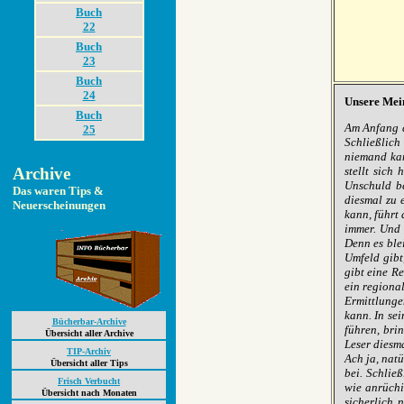
Buch
22
Buch
23
Buch
24
Unsere Mein
Buch
Am Anfang d
25
Schließlich
niemand kan
stellt sich
Archive
Unschuld be
Das waren Tips &
diesmal zu 
Neuerscheinungen
kann, führt 
immer. Und 
Denn es blei
Umfeld gibt,
gibt eine Re
ein regiona
Ermittlungen
kann. In se
Bücherbar-Archive
führen, bri
Übersicht aller Archive
Leser diesm
TIP-Archiv
Ach ja, nat
Übersicht aller Tips
bei. Schlie
Frisch Verbucht
wie anrüchi
Übersicht nach Monaten
sicherlich 