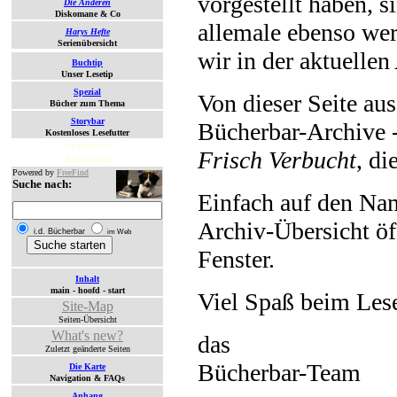
vorgestellt haben, s
Die Anderen
Diskomane & Co
allemale ebenso wer
Harys Hefte
Serienübersicht
wir in der aktuellen
Buchtip
Unser Lesetip
Spezial
Von dieser Seite aus
Bücher zum Thema
Storybar
Bücherbar-Archive -
Kostenloses Lesefutter
Seiteninfos
Frisch Verbucht
, di
Seiteninfos
Powered by
FreeFind
Suche nach:
Einfach auf den Na
Archiv-Übersicht öf
i.d. Bücherbar
im Web
Fenster.
Inhalt
main - hoofd - start
Viel Spaß beim Les
Site-Map
Seiten-Übersicht
What's new?
das
Zuletzt geänderte Seiten
Bücherbar-Team
Die Karte
Navigation & FAQs
Anhang