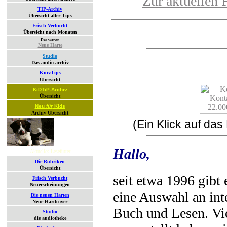
Zur aktuellen 
TIP-Archiv
Übersicht aller Tips
Frisch Verbucht
Übersicht nach Monaten
Das waren
Neue Harte
Studio
Das audio-archiv
KurzTips
Übersicht
KiDTiP-Archiv
Übersicht
Neu
für
Kids
Archiv-Übersicht
(Ein Klick auf da
Hallo,
Aktuelles Lesefutter
Die Rubriken
Übersicht
seit etwa 1996 gibt
Frisch Verbucht
Neuerscheinungen
eine Auswahl an int
Die neuen Harten
Neue Hardcover
Buch und Lesen. Vie
Studio
die audiotheke