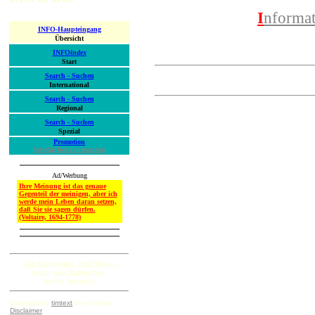
I
nforma
INFO-Haupteingang
Übersicht
INFO
index
Start
Search - Suchen
International
Search - Suchen
Regional
Search - Suchen
Spezial
Promotion
Seite(n) bekanntmachen
Ad/Werbung
Ihre Meinung ist das genaue
Gegenteil der meinigen, aber ich
werde mein Leben daran setzen,
daß Sie sie sagen dürfen.
(Voltaire, 1694-1778)
Seit September 2003 haben
Leser das Bücherbar-
Archiv besucht.
copyright by
timtext
/buecherbar.
Disclaimer