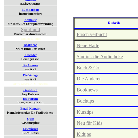
nachgetragenes
BüchbarBote
immer informiert
Kontakte
Rubrik
für Infos/Rez-Exemplare/Werbung
Spürhund
Frisch verbucht
Bücherbar durchsuchen
Termine & Infos
Neue Harte
Booknews
Neues rund ums Buch
Kalender
Studio - die Audiotheke
Lesungen etc.
Die Autoren
Buch & Co.
von A - Z
Die Verlage
Die Anderen
von A - Z
Aktiv werden & Mitmachen
Booknews
Gästebuch
trag Dich ein
BB Forum
Buchtips
für eigene Tips etc.
Email-Kontakt
Kurztips
Kontaktformular für Feedback etc.
Quiz
Neu für Kids
Gewinnspiele
Lesezeichen
Buch-Links
Kidtips