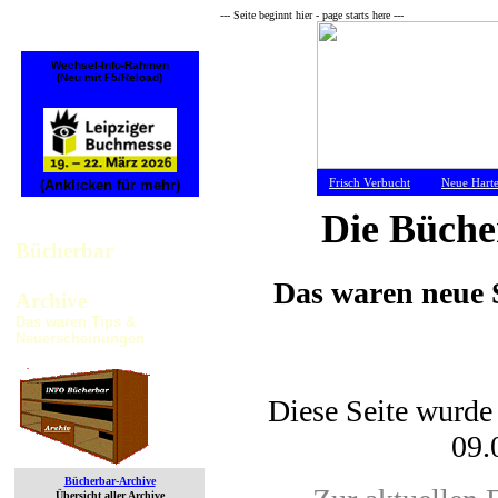
--- Seite beginnt hier - page starts here ---
Wechsel-Info-Rahmen
(Neu mit F5/Reload)
Frisch Verbucht
Neue Hart
(Anklicken für mehr)
Die Büche
Bücherbar
Das waren neue S
Archive
Das waren Tips &
Neuerscheinungen
Diese Seite wurde 
09.
Bücherbar-Archive
Übersicht aller Archive