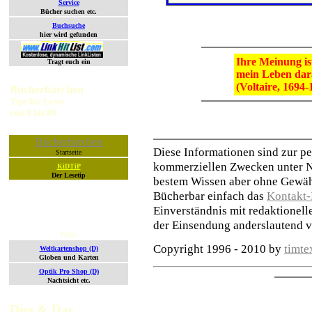
Service
Bücher suchen etc.
Buchsuche
hier wird gefunden
Ihre Meinung is
Tragt euch ein
mein Leben dara
(Voltaire, 1694-
Bücherbärchen
Tips für Leser
von 8 bis 80
Bücherbärchen
Diese Informationen sind zur p
Startseite
kommerziellen Zwecken unter N
KiDTiP
Der Lesetip
bestem Wissen aber ohne Gewähr
Bücherbar einfach das
Kontakt-
Einverständnis mit redaktionell
der Einsendung anderslautend v
Shops
Copyright 1996 - 2010 by
timte
Weltkartenshop (D)
Globen und Karten
Optik Pro Shop (D)
Nachtsicht etc.
Dies & Das