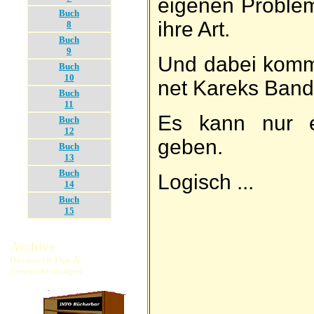
ei­genen Pro­ble
Buch
ihre Art.
8
Buch
9
Und da­bei kommt
Buch
10
net Kareks Ban­d
Buch
11
Es kann nur e
Buch
12
geben.
Buch
13
Buch
Logisch ...
14
Buch
15
Archive
Das waren Tips &
Neuerscheinungen