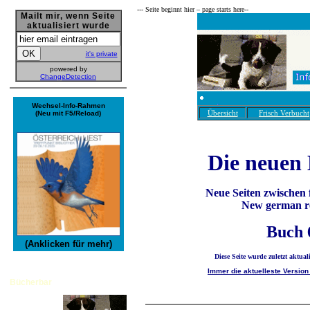
--- Seite beginnt hier – page starts here­--
Mailt mir, wenn Seite
aktualisiert wurde
it's private
powered by
ChangeDetection
Wechsel-Info-Rahmen
Übersicht
Frisch Verbucht
(Neu mit F5/Reload)
Die neuen
Neue Seiten zwischen 
New german re
Buch 
(Anklicken für mehr)
Diese Seite wurde zuletzt aktual
Immer die aktuelleste Version 
Bücherbar