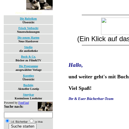
Aktuelles Lesefutter
Die Rubriken
Übersicht
Frisch Verbucht
Neuerscheinungen
(Ein Klick auf d
Die neuen Harten
Neue Hardcover
Studio
die audiotheke
Buch & Co.
Bücher zu Film&TV
Hallo,
Die Programme
ausgewählter Verlage
und weiter geht's mit Buch
Kurztips
Übersicht
Buchtip
Viel Spaß!
Aktueller Lesetip
Storybar
Ihr & Euer Bücherbar-Team
Kostenloses Lesefutter
Powered by
FreeFind
Suche nach:
i.d. Bücherbar
im Web