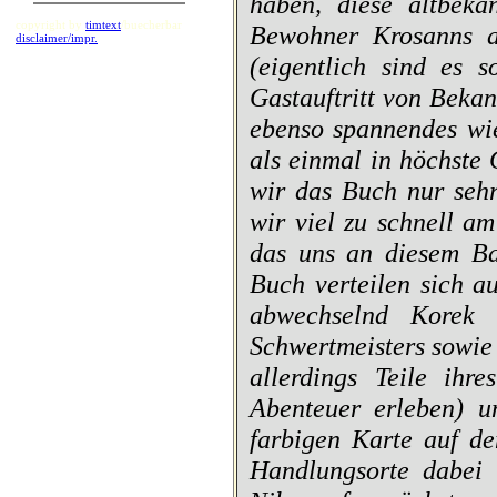
haben, diese altbekan
copyright by
timtext
/buecherbar
Bewohner Krosanns a
disclaimer/impr.
(eigentlich sind es 
Gastauftritt von Beka
ebenso spannendes wie
als einmal in höchste
wir das Buch nur seh
wir viel zu schnell a
das uns an diesem Ba
Buch verteilen sich a
abwechselnd Korek 
Schwertmeisters sowie 
allerdings Teile ihr
Abenteuer erleben) u
farbigen Karte auf d
Handlungsorte dabei