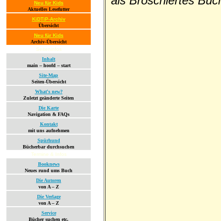
als Broschiertes Bu
Neu für Kids
Aktuelles Lesefutter
KiDTiP-Archiv
Übersicht
Neu für Kids
Archiv-Übersicht
Seiteninfos
Inhalt
main – hoofd – start
Site-Map
Seiten-Übersicht
What's new?
Zuletzt geänderte Seiten
Die Karte
Navigation & FAQs
Kontakt
mit uns aufnehmen
Spürhund
Bücherbar durchsuchen
Termine & Infos
Booknews
Neues rund ums Buch
Die Autoren
von A – Z
Die Verlage
von A – Z
Service
Bücher suchen etc.