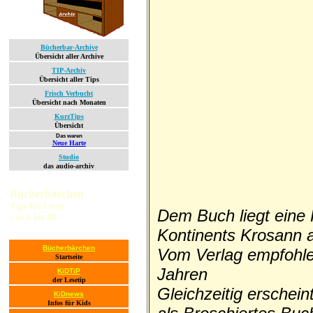
Bücherbar-Archive
Übersicht aller Archive
TIP-Archiv
Übersicht aller Tips
Frisch Verbucht
Übersicht nach Monaten
KurzTips
Übersicht
Das waren
Neue Harte
Studio
das audio-archiv
Bücherbärchen
Tips für Leser
Dem Buch liegt eine
von 8 bis 80
Kontinents Krosann al
Bücherbärchen
Vom Verlag empfohle
Startseite
Jahren
KiDTiP
der Lesetip
Gleichzeitig erschei
KiDnews
Infos für Kids