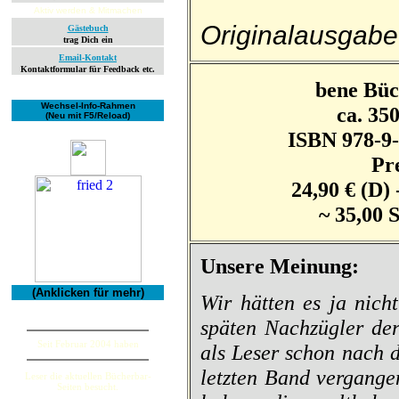
Aktiv werden & Mitmachen
Originalausgabe
Gästebuch
trag Dich ein
Email-Kontakt
Kontaktformular für Feedback etc.
bene Büc
Wechsel-Info-Rahmen
ca. 350
(Neu mit F5/Reload)
ISBN 978-9-
Pre
24,90 € (D) 
~ 35,00 
Unsere Meinung:
(Anklicken für mehr)
Wir hätten es ja nich
späten Nachzügler der
Seit Februar 2004 haben
als Leser schon nach d
letzten Band vergange
Leser die aktuellen Bücherbar-
Seiten besucht.