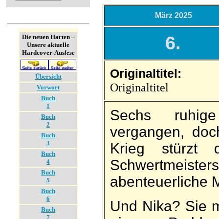
März 2025
6.
Die neuen Harten –
Unsere aktuelle
Hardcover-Aus
lese
Originaltitel:
Übersicht
Originaltitel
Vorwort
Buch
1
Sechs ruhig
Buch
2
vergangen, doc
Buch
3
Krieg stürzt
Buch
Schwert­meiste
4
Buch
aben­teuer­liche M
5
Buch
6
Und Nika? Sie m
Buch
7