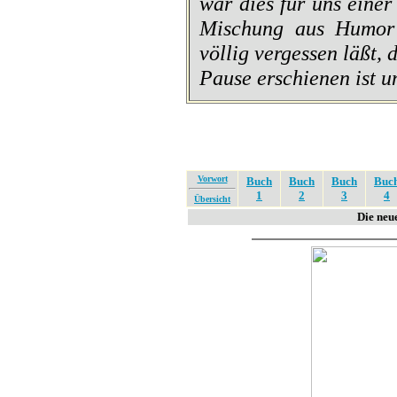
war dies für uns einer
Mischung aus Humor 
völlig vergessen läßt,
Pause erschienen ist u
Vorwort
Buch
Buch
Buch
Buc
1
2
3
4
Übersicht
Die neu