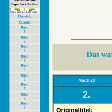
Taschenbuch­und
Paperback-Aus
lese
Übersicht
Vorwort
Buch
1
Buch
2
Buch
3
Das war
Buch
4
Buch
5
Buch
6
Mai 2023
Buch
7
2.
Buch
8
Buch
9
Originaltitel: