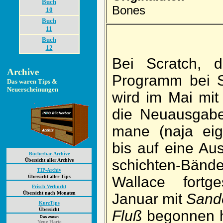
Buch
Bones
10
Buch
11
Buch
12
Bei Scratch, de
Archive
Pro­gramm bei S
Das waren Tips &
Neuerscheinungen
wird im Mai mi
die Neu­aus­gab
mane (naja eige
bis auf eine Au
Bücherbar-Archive
schich­ten-Bän
Übersicht aller Archive
TIP-Archiv
Übersicht aller Tips
Wallace fort­g
Frisch Verbucht
Übersicht nach Monaten
Januar mit
Sand
KurzTips
Übersicht
Fluß
be­gonnen h
Das waren
Neue Harte