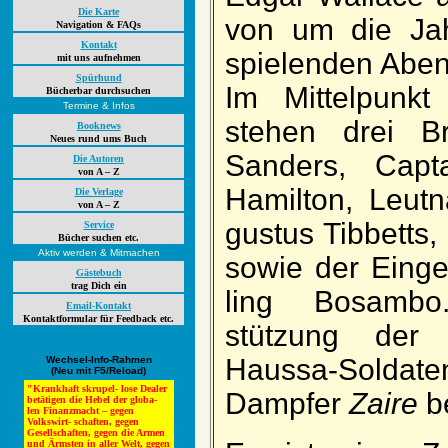
Die Karte
von um die Jah
Navigation & FAQs
Kontakt
spielenden Aben­
mit uns aufnehmen
Spürhund
Im Mittel­punk
Bücherbar durchsuchen
Termine & Infos
stehen drei Br
Booknews
Neues rund ums Buch
San­ders, Cap­t
Die Autoren
von A – Z
Hamil­ton, Leut­
Die Verlage
von A – Z
gustus Tib­betts
Service
Bücher suchen etc.
Aktiv werden & Mitmachen
so­wie der Ein­g
Gästebuch
trag Dich ein
ling Bo­sam­b
Email-Kontakt
Kontaktformular für Feedback etc.
stützung der 
Haussa-Soldat
Wechsel-Info-Rahmen
(Neu mit F5/Reload)
"Krankhaft skrupel- lose Dealer
Dampfer
Zaire
be
betätigen die Hebel der globa-
len Finanzmacht – gegen
Volkswirt- schaften, gegen
Gesellschaften, gegen die Armen
und Ärmsten in aller Welt, gegen