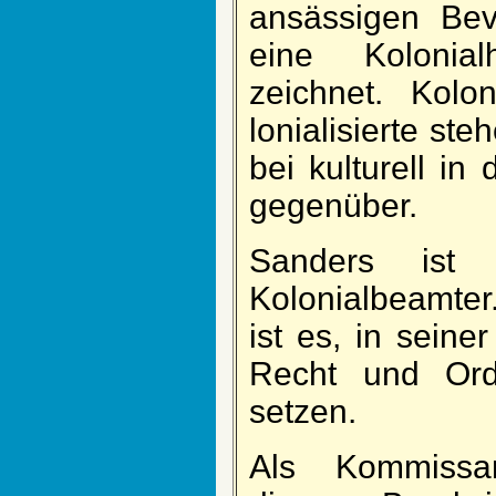
an­sässigen Be­
eine Ko­lonial­
zeichnet. Kol­
loniali­sierte st
bei kulturell in
gegen­über.
Sanders ist e
Kolonial­beamter
ist es, in seiner
Recht und Ord­
setzen.
Als Kom­mis­s