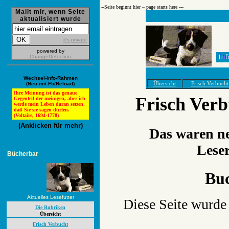
--­Seite beginnt hier – page starts here ---
Mailt mir, wenn Seite
aktualisiert wurde
it's private
powered by
ChangeDetection
Wechsel-Info-Rahmen
Übersicht
Frisch Verbucht
(Neu mit F5/Reload)
Ihre Meinung ist das genaue
Frisch Ver
Gegenteil der meinigen, aber ich
werde mein Leben daran setzen,
daß Sie sie sagen dürfen.
(Voltaire, 1694-1778)
(Anklicken für mehr)
Das waren ne
Lese
Bücherbar
Bu
Aktuelles Lesefutter
Diese Seite wurde 
Die Rubriken
Übersicht
Frisch Verbucht