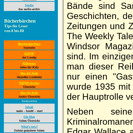
Bände sind Sa
Studio
das audio-archiv
Ge­schichten, der
Bücherbärchen
Zei­tungen und Ze
Tips für Leser
von 8 bis 80
The Week­ly Tale
Wind­sor Ma­ga­z
Bücherbärchen
Startseite
sind. Im ein­zi­g
KiDTiP
der Lesetip
man dieser Rei
KiDnews
Infos für Kids
Neu für Kids
nur einen "Gast­
Aktuelles Lesefutter
KiDTiP-Archiv
wurde 1935 mit 
Übersicht
Neu für Kids
der Haupt­rolle ver
Archiv-Übersicht
Seiteninfos
Inhalt
Neben seine
main – hoofd – start
Site-Map
Kriminal­romanen 
Seiten-Übersicht
What's new?
Ed­gar Wallace 
Zuletzt geänderte Seiten