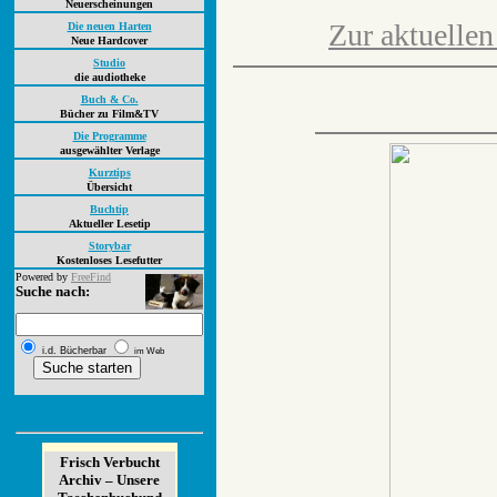
Neuerscheinungen
Zur aktuellen
Die neuen Harten
Neue Hardcover
Studio
die audiotheke
Buch & Co.
Bücher zu Film&TV
Die Programme
ausgewählter Verlage
Kurztips
Übersicht
Buchtip
Aktueller Lesetip
Storybar
Kostenloses Lesefutter
Powered by
FreeFind
Suche nach:
i.d. Bücherbar
im Web
Frisch Verbucht
Archiv – Unsere