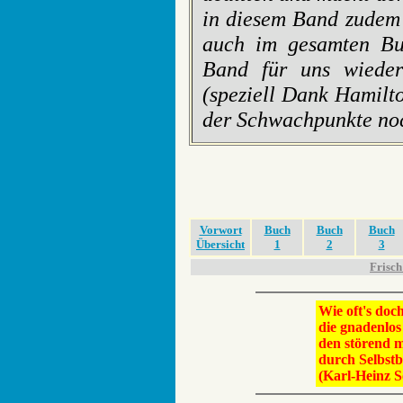
in diesem Band zudem 
auch im gesamten Buc
Band für uns wiede
(speziell Dank Hamilt
der Schwachpunkte noc
Vorwort
Buch
Buch
Buch
Übersicht
1
2
3
Frisch
Wie oft's do
die gnadenlos
den störend 
durch Selbstb
(Karl-Heinz S