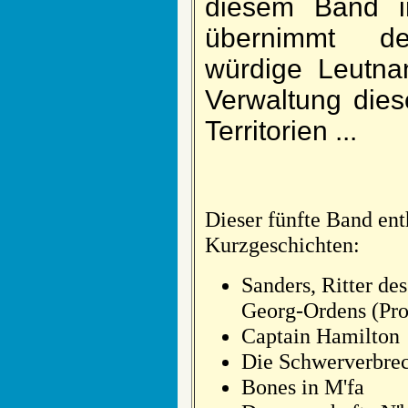
diesem Band in
über­nimmt de
würdige Leut­na
Ver­waltung dies
Ter­ri­torien ...
Dieser fünfte Band ent
Kurzgeschichten:
Sanders, Ritter des
Georg-Ordens (Pro
Captain Hamilton
Die Schwerverbre
Bones in M'fa