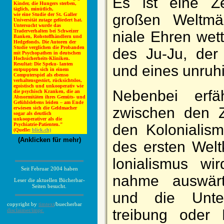
Es ist eine Ze
Kinder, die Hungers sterben,
täglich, minütlich,
wie eine Studie der St. Galler
großen Welt­mä
Universität zutage gefördert hat.
Untersucht wurde das
Traderverhalten bei Schweizer
niale Ehren wett­
Banken, Rohstoffhändlern und
Hedgefonds. Die Autoren der
Studie verglichen die Probanden
des Ju-Ju, der 
mit Psychopathen in deutschen
Hochsicherheits-Kliniken.
Resultat: Die Speku- lanten
und eines un­ruh
entpuppten sich in einem
Computerspiel als ebenso
verhaltensgestört, rücksichtslos,
egoistisch und unkooperativ wie
Neben­bei er­f
die psychisch Kranken, die an
Abnormitäten ihres Gemüts- und
Gefühlslebens leiden – am Ende
zwischen den Z
erwiesen sich die Geldmacher
sogar als deutlich
unkooperativer als die
Psychiatrie-Patienten."
den Ko­lo­nialis
(Quelle:
blick.ch)
(Anklicken für mehr)
des ersten Welt­
lonialis­mus wir
Seit Februar 2004 haben
nahme aus­wärti
Leser die aktuellen Bücherbar-
Seiten besucht.
und die Un­ter
copyright by
timtext
/buecherbar
treibung oder 
disclaimer/impr.