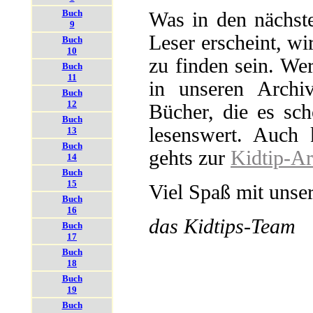
Buch
Was in den nächste
9
Leser er­scheint, w
Buch
10
zu finden sein. Wer 
Buch
11
in unseren Archiv
Buch
12
Bücher, die es sch
Buch
lesens­wert. Auch 
13
Buch
gehts zur
Kidtip-Ar
14
Buch
15
Viel Spaß mit unse
Buch
16
das Kidtips-Team
Buch
17
Buch
18
Buch
19
Buch