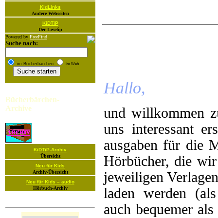
KidLinks
Andere Webseiten
KiDTiP
Der Lesetip
Powered by
FreeFind
Suche nach:
im Bücherbärchen
im Web
Hallo,
Bücherbärchen-
Archive
und will­kommen zu
uns in­teressant er
aus­gaben für die 
KiDTiP-Archiv
Übersicht
Hör­bücher, die wir
Neu für Kids
Archiv-Übersicht
je­wei­ligen Ver­lag
Neu für Kids – audio
Hörbuch-Archiv
laden werden (al
auch be­quemer als