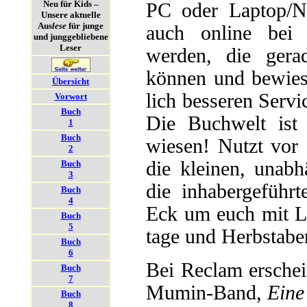
Neu für Kids –
PC oder Lap­top/N
Unsere aktuelle
Aus
lese
für junge
auch on­line bei d
und junggebliebene
Leser
werden, die ge­rad
können und
be­wie
Übersicht
lich besseren Servic
Vorwort
Buch
Die Buch­welt ist 
1
Buch
wiesen! Nutzt vor a
2
die kleinen, un­ab­
Buch
3
die in­haber­ge­füh
Buch
4
Eck um euch mit Le
Buch
5
tage und Herbstaben
Buch
6
Bei Reclam erschei
Buch
7
Mumin-Band,
Eine
Buch
8