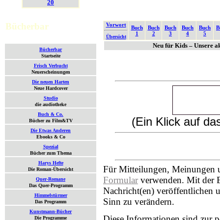
20
Bücherbar
Vorwort
Buch
Buch
Buch
Buch
Buch
B
1
2
3
4
5
Übersicht
Neu für Kids – Unsere ak
Bücherbar
Startseite
Frisch Verbucht
Neuerscheinungen
Die neuen Harten
Neue Hardcover
Studio
die audiotheke
Buch & Co.
(Ein Klick auf d
Bücher zu Film&TV
Die Etwas Anderen
Ebooks & Co
Spezial
Bücher zum Thema
Harys Hefte
Für Mitteilungen, Meinungen 
Die Roman-Übersicht
Formular
verwenden. Mit der E
Quer-Romane
Das Quer-Programm
Nachricht(en) veröffentlichen
Himmelstürmer
Sinn zu verändern.
Das Programm
Kunstmann-Bücher
Diese Informationen sind zur 
Die Programme