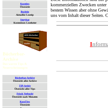
kommerziellen Zwecken unter 
Kurztips
Übersicht
bestem Wissen aber ohne Gewäh
Buchtip
uns vom Inhalt dieser Seiten.
Aktueller Lesetip
Storybar
Kostenloses Lesefutter
I
nform
Bücherbar-
Archive
Das waren Tips &
Neuerscheinungen
Bücherbar-Archive
Übersicht aller Archive
TIP-Archiv
Übersicht aller Tips
Frisch Verbucht
Übersicht nach Monaten
KurzTips
Übersicht