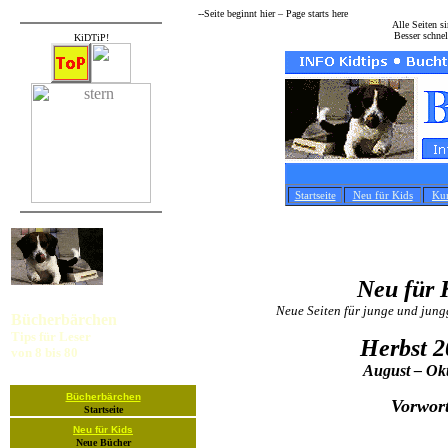
--Seite beginnt hier – Page starts here­
Alle Seiten s
Besser schne
KiDTiP!
Startseite
Neu für Kids
Kur
Neu für 
Neue Seiten für junge und jung
Bücherbärchen
Tips für Leser
Herbst 2
von 8 bis 80
August – Ok
Bücherbärchen
Vorwor
Startseite
Neu für Kids
Neue Bücher