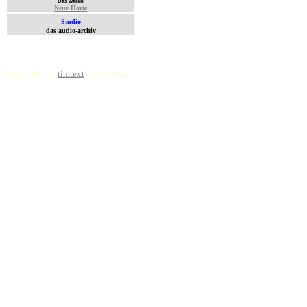
Das waren
Neue Harte
Studio
das audio-archiv
copyright by
timtext
/buecherbar