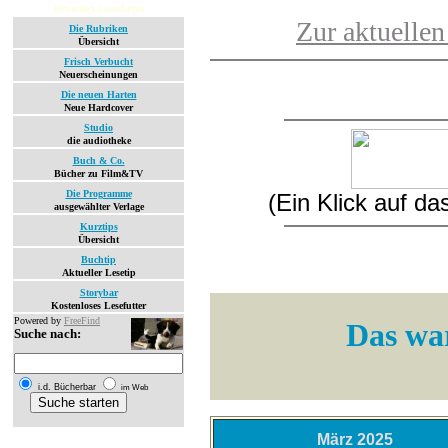
Aktuelles Lesefutter
Zur aktuellen
Die Rubriken
Übersicht
Frisch Verbucht
Neuerscheinungen
Die neuen Harten
Neue Hardcover
Studio
die audiotheke
Buch & Co.
Bücher zu Film&TV
Die Programme
(Ein Klick auf d
ausgewählter Verlage
Kurztips
Übersicht
Buchtip
Aktueller Lesetip
Storybar
Kostenloses Lesefutter
Powered by
FreeFind
Das war
Suche nach:
i.d. Bücherbar
im Web
März 2025