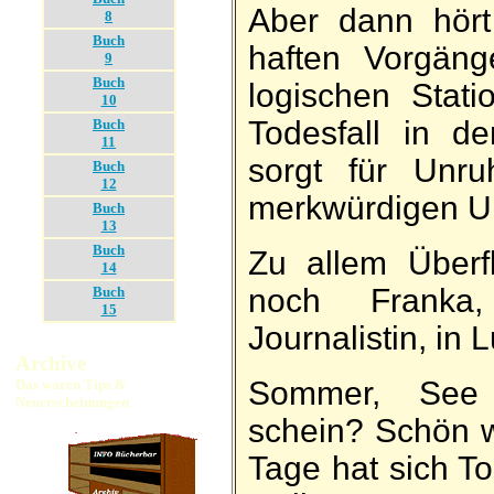
Aber dann hört 
8
Buch
haften Vor­gän
9
Buch
logischen Stat
10
Todes­fall in de
Buch
11
sorgt für Un­ru
Buch
12
merk­würdigen Un
Buch
13
Buch
Zu allem Überf
14
noch Franka,
Buch
15
Journalistin, in 
Archive
Sommer, See
Das waren Tips &
Neuerscheinungen
schein? Schön wä
Tage hat sich To