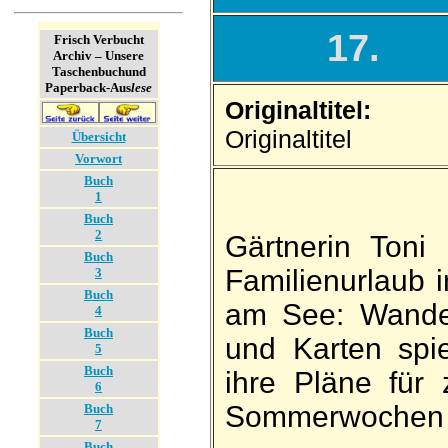
17.
Frisch Verbucht
Archiv – Unsere
Taschenbuch­und
Paperback-Aus
lese
Originaltitel:
Originaltitel
Übersicht
Vorwort
Buch
1
Buch
2
Gärtnerin Toni
Buch
Familien­urlaub
3
Buch
am See: Wande
4
Buch
und Karten spi
5
Buch
ihre Pläne für zw
6
Sommer­wochen 
Buch
7
Buch