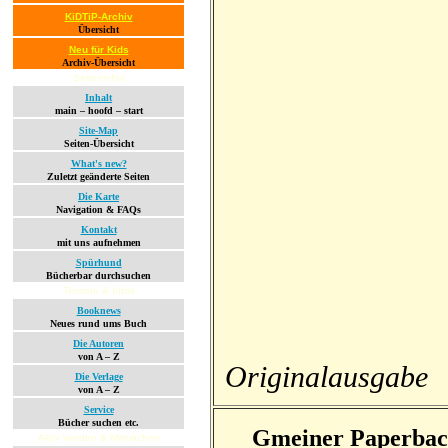
KiDTiP-Archiv
Übersicht
Neu für Kids
Archiv-Übersicht
Seiteninfos
Inhalt
main – hoofd – start
Site-Map
Seiten-Übersicht
What's new?
Zuletzt geänderte Seiten
Die Karte
Navigation & FAQs
Kontakt
mit uns aufnehmen
Spürhund
Bücherbar durchsuchen
Termine & Infos
Booknews
Neues rund ums Buch
Die Autoren
von A – Z
Originalausgabe
Die Verlage
von A – Z
Service
Bücher suchen etc.
Gmeiner Paperba
Aktiv werden & Mitmachen