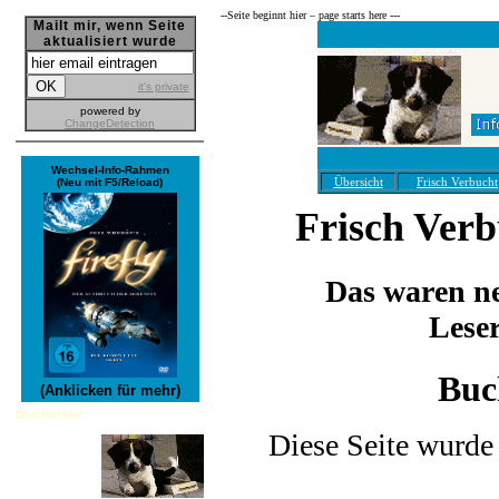
--­Seite beginnt hier – page starts here ---
Mailt mir, wenn Seite
aktualisiert wurde
it's private
powered by
ChangeDetection
Wechsel-Info-Rahmen
Übersicht
Frisch Verbucht
(Neu mit F5/Reload)
Frisch Ver
Das waren ne
Lese
Buc
(Anklicken für mehr)
Bücherbar
Diese Seite wurde 