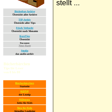
stellt ...
Bücherbar-Archive
Übersicht aller Archive
TIP-Archiv
Übersicht aller Tips
Frisch Verbucht
Übersicht nach Monaten
KurzTips
Übersicht
Das waren
Neue Harte
Studio
das audio-archiv
Bücherbärchen
Tips für Leser
von 8 bis 80
Bücherbärchen
Startseite
KiDTiP
der Lesetip
KiDnews
Infos für Kids
Neu für Kids
Aktuelles Lesefutter