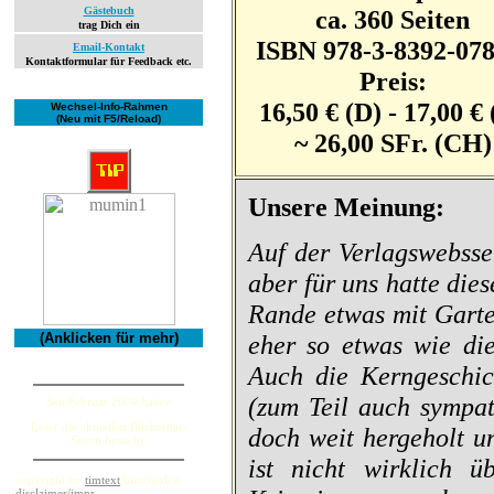
Gästebuch
ca. 360 Seiten
trag Dich ein
ISBN 978-3-8392-078
Email-Kontakt
Kontaktformular für Feedback etc.
Preis:
16,50 € (D) - 17,00 € 
Wechsel-Info-Rahmen
(Neu mit F5/Reload)
~ 26,00 SFr. (CH)
Unsere Meinung:
Auf der Verlagswebsse
aber für uns hatte di
Rande etwas mit Garte
(Anklicken für mehr)
eher so etwas wie di
Auch die Kerngeschich
(zum Teil auch sympat
Seit Februar 2004 haben
Leser die aktuellen Bücherbar-
doch weit hergeholt u
Seiten besucht.
ist nicht wirklich 
copyright by
timtext
/buecherbar
disclaimer/impr.