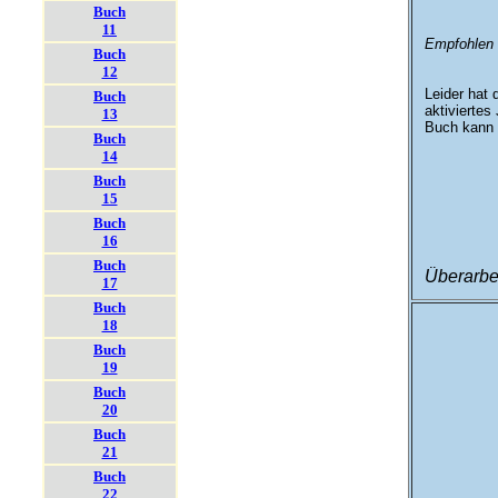
Buch
11
Empfohlen 
Buch
12
Leider hat 
Buch
aktiviertes
13
Buch kann d
Buch
14
Buch
15
Buch
16
Buch
Überarbe
17
Buch
18
Buch
19
Buch
20
Buch
21
Buch
22