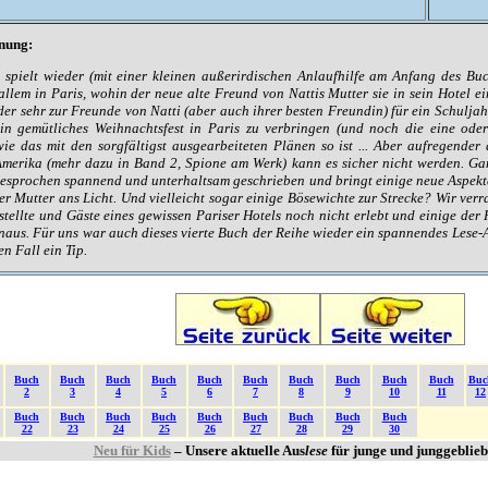
nung:
 spielt wieder (mit einer kleinen außerirdischen Anlaufhilfe am Anfang des Bu
allem in Paris, wohin der neue alte Freund von Nattis Mutter sie in sein Hotel ei
der sehr zur Freunde von Natti (aber auch ihrer besten Freundin) für ein Schulj
in gemütliches Weihnachtsfest in Paris zu verbringen (und noch die eine ode
wie das mit den sorgfältigst ausgearbeiteten Plänen so ist ... Aber aufregender 
merika (mehr dazu in Band 2, Spione am Werk) kann es sicher nicht werden. Gan
esprochen spannend und unterhaltsam geschrieben und bringt einige neue Aspekt
er Mutter ans Licht. Und vielleicht sogar einige Bösewichte zur Strecke? Wir verr
tellte und Gäste eines gewissen Pariser Hotels noch nicht erlebt und einige der
inaus. Für uns war auch dieses vierte Buch der Reihe wieder ein spannendes Lese
en Fall ein Tip.
Buch
Buch
Buch
Buch
Buch
Buch
Buch
Buch
Buch
Buch
Buc
2
3
4
5
6
7
8
9
10
11
12
Buch
Buch
Buch
Buch
Buch
Buch
Buch
Buch
Buch
22
23
24
25
26
27
28
29
30
Neu für Kids
– Unsere aktuelle Aus
lese
für junge und junggeblie