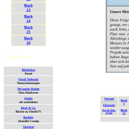
Buch
23
Unsere Mei
Buch
Diese Folge
24
gesagt, vor 
Buch
auch John, 
25
Plan war, e
Buch
Allerdings 
26
Mouses in A
wieder ausg
Projekt sein
Bücherbar
haben Anges
über sich h
Star auf jed
Bücherbar
Portal
Frisch Verbucht
Neuerscheinungen
Die neuen Harten
Neue Hardcover
Studio
Vorwort
Buch
die audiotheke
1
Übersicht
Buch & Co.
Buch
Neu für Kids-
Bücher zu Film&TV
Archiv
21
Buchtip
Aktueller Lesetip
Storybar