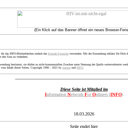
(Ein Klick auf das Banner öffnet ein neues Browser-Fens
 für das INFO-Bücherbärchen einfach das
Kontakt-Formular
verwenden. Mit der Einsendung erklärst Du Dich dam
e den Sinn zu verändern.
rwendung bestimmt; sie dürfen zu nicht-kommerziellen Zwecken unter Nennung der Quelle weiterverbreitet wer
s vom Inhalt dieser Seiten. Copyright 1998 – 2021 by
timtext
und
INFO
.
Diese Seite ist Mitglied im
I
nformation
N
etwork
F
or
O
nliners (
INFO
)
18.03.2026
Seite endet hier