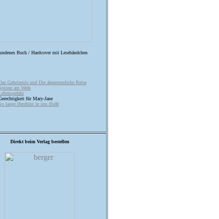
undenes Buch / Hardcover mit Lesebändchen
Das Geheimnis und Die abenteuerliche Reise
Spione am Werk
Lebensgefahr
Gerechtigkeit für Mary-Jane
So lange Herzblut in uns fließt
Direkt beim Verlag bestellen