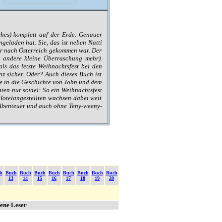
ches) komplett auf der Erde. Genauer
ngeladen hat. Sie, das ist neben Natti
ahr nach Österreich gekommen war. Der
r andere kleine Überraschung mehr).
als das letzte Weihnachtsfest bei den
z sicher. Oder? Auch dieses Buch ist
e in die Geschichte von John und dem
aten nur soviel: So ein Weihnachtsfest
 Hotelangestellten wachsen dabei weit
-Abenteuer und auch ohne Teny-weeny-
h
Buch
Buch
Buch
Buch
Buch
Buch
Buch
Buch
13
14
15
16
17
18
19
20
bene Leser