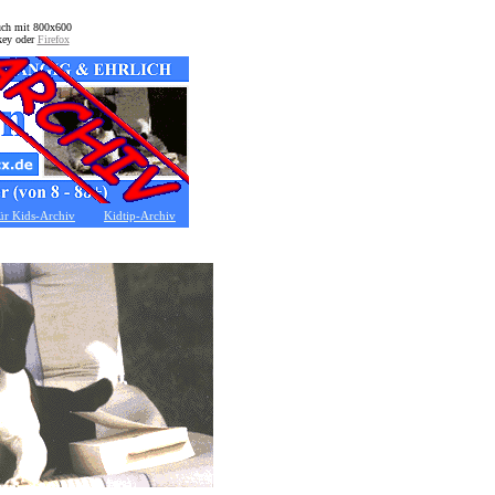
auch mit 800x600
key oder
Firefox
ür Kids-Archiv
Kidtip-Archiv