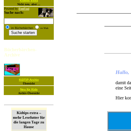
Kidtips extra
Nicht neu, aber ...
Powered by
FreeFind
Suche nach:
im Bücherbärchen
im Web
Bücherbärchen-
Archive
Hallo,
KiDTiP-Archiv
damit da
Übersicht
eine Seit
Neu für Kids
Archiv-Übersicht
Hier ko
Kidtips extra –
mehr Lesefutter für
die langen Tage zu
Hause