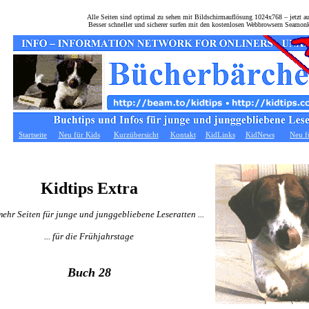
Alle Seiten sind optimal zu sehen mit Bildschirmauflösung 1024x768 – jetzt 
Besser schneller und sicherer surfen mit den kostenlosen Webbrowsern Seamon
Startseite
Neu für Kids
Kurzübersicht
Kontakt
KidLinks
KidNews
Neu f
Kidtips Extra
ehr Seiten für junge und junggebliebene Leseratten ...
... für die Frühjahrstage
Buch 28