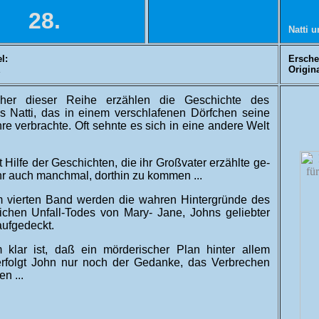
28.
Natti 
l:
Ersche
l
Origina
her dieser Reihe erzählen die Geschichte des
 Natti, das in einem ver­schlafenen Dörf­chen seine
hre ver­brachte. Oft sehnte es sich in eine an­dere Welt
t Hilfe der Ge­schichten, die ihr Groß­vater er­zählte ge­
hr auch manch­mal, dort­hin zu kommen ...
m vierten Band werden die wahren Hinter­gründe des
­lichen Un­fall-Todes von Mary- Jane, Johns ge­liebter
f­ge­deckt.
 klar ist, daß ein mör­derischer Plan hinter allem
er­folgt John nur noch der Ge­danke, das Ver­brechen
en ...