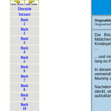
Übersicht
Vorwort
Buch
Originaltite
1
Originaltite
Buch
2
Die Büc
Buch
Mädchens
3
Kinder­ja
Buch
…
4
... und mi
Buch
lang es i
5
Buch
In diese
6
ver­meint
Buch
Mummy au
7
Buch
Nach­dem
8
steckt, v
Buch
auf­zu­klär
9
Buch
10