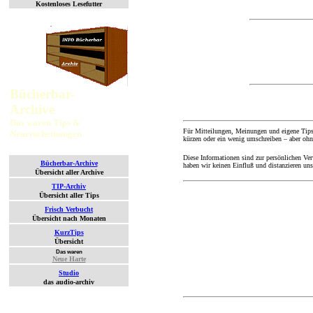
Kostenloses Lesefutter
Bücherbar-
Archive
Das waren Tips &
Für Mitteilungen, Meinungen und eigene Tips
Neuerscheinungen
kürzen oder ein wenig umschreiben – aber ohn
Diese Informationen sind zur persönlichen Ve
Bücherbar-Archive
haben wir keinen Einfluß und distanzieren un
Übersicht aller Archive
TIP-Archiv
Übersicht aller Tips
Frisch Verbucht
Übersicht nach Monaten
KurzTips
Übersicht
Das waren
Neue Harte
Studio
das audio-archiv