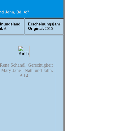
und John, Bd. 4:?
inungsland
Erscheinungsjahr
l:
A
Original:
2015