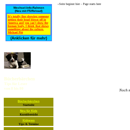
--Seite beginnt hier – Page starts here­
Wechsel-Info-Rahmen
(Neu mit F5/Reload)
It's totally fine showing someone
getting their head blown off in
America and you can't show the
human body. I think that shows
something about the culture.
Michael Pitt
(Anklicken für mehr)
Bücherbärchen
Tips für Leser
von 8 bis 80
Noch m
Bücherbärchen
Startseite
Neu für Kids
Kurzübersicht
Kidnews
Tips & Termine