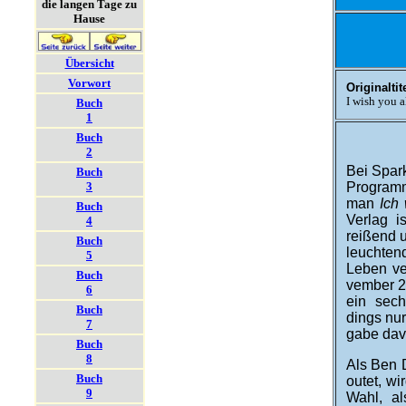
die langen Tage zu
Hause
Übersicht
Vorwort
Originaltite
I wish you a
Buch
1
Buch
2
Bei Spark
Buch
3
Pro­gram
man
Ich
Buch
Ver­lag 
4
reißend u
Buch
leuchtend
5
Leben ver
Buch
vember 2
6
ein sech­
Buch
dings nur
7
ga­be da­v
Buch
8
Als Ben D
Buch
outet, w
9
Wahl, al