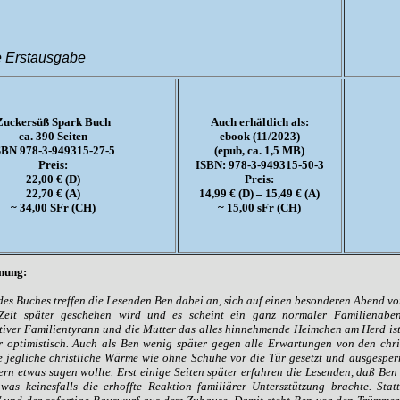
 Erstausgabe
Zuckersüß Spark Buch
Auch erhältlich als:
ca. 390 Seiten
ebook (11/2023)
SBN 978-3-949315-27-5
(epub, ca. 1,5 MB)
Preis:
ISBN: 978-3-949315-50-3
22,00 € (D)
Preis:
22,70 € (A)
14,99 € (D) – 15,49 € (A)
~ 34,00 SFr (CH)
~ 15,00 sFr (CH)
nung:
es Buches treffen die Lesenden Ben dabei an, sich auf einen besonderen Abend vor
Zeit später geschehen wird und es scheint ein ganz normaler Familienaben
tiver Familientyrann und die Mutter das alles hinnehmende Heimchen am Herd ist. B
r optimistisch. Auch als Ben wenig später gegen alle Erwartungen von den chris
 jegliche christliche Wärme wie ohne Schuhe vor die Tür gesetzt und ausgesperr
rn etwas sagen wollte. Erst einige Seiten später erfahren die Lesenden, daß Ben 
 was keinesfalls die erhoffte Reaktion familiärer Untersztützung brachte. Sta