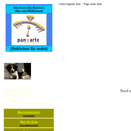
--Seite beginnt hier – Page starts here­
Wechsel-Info-Rahmen
(Neu mit F5/Reload)
(Anklicken für mehr)
Bücherbärchen
Noch m
Tips für Leser
von 8 bis 80
Bücherbärchen
Startseite
Neu für Kids
Kurzübersicht