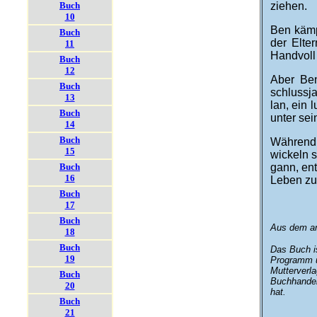
Buch
ziehen.
10
Ben kämpf
Buch
der Elter
11
Hand­vol
Buch
12
Aber Ben
Buch
schluss­ja
13
lan, ein l
Buch
unter sei
14
Buch
Während 
15
wickeln s
Buch
gann, ent
16
Leben zu 
Buch
17
Buch
Aus dem am
18
Buch
Das Buch is
19
Pro­gramm 
Mutter­ver­l
Buch
Buch­handel
20
hat.
Buch
21