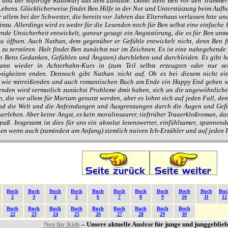
 und der sofortige Rauswurf aus dem Zuhause. Damit steht Ben vor den Trümmern
Lebens. Glücklicherweise findet Ben Hilfe in der Not und Unterstützung beim Auf
r allem bei der Schwester, die bereits vor Jahren das Elternhaus verlassen htte 
nzu. Allerdings wird es weder für die Lesenden noch für Ben selbst eine einfache
tzende Unsicherheit entwickelt, ganeur gesagt ein Angststörung, die es für Ben u
u öffnen. Auch Nathan, dem gegenüber er Gefühle entwickelt nicht, denn Ben f
s zu zerstören. Halt findet Ben zunächst nur im Zeichnen. Es ist eine nahegehend
in Bens Gedanken, Gefühlen und Ängsten) durchleben und durchleiden. Es gibt h
ann wieder in Achterbahn-Kurs in (zum Teil selbst erzeugten oder nur sel
osigkeiten enden. Dennoch gibt Nathan nicht auf. Ob es bei diesem nicht ein
wie mitreißenden und auch romantischen Buch am Ende ein Happy End geben wird
senden wird vermutlich zunächst Probleme dmit haben, sich an die ungewöhnlic
, die vor allem für Mariam genutzt werden, aber es lohnt sich auf jeden Fall, de
nd die Welt und die Anfeindungen und Ausgrenzungen durch die Augen und Gefüh
uerleben. Aber keine Angst, es kein moralinsaurer, tieftrüber Trauerkloßroman, da
paß. Insgesamt ist dies für uns ein absolut lesenswerter, einfühlsamer, spannen
en wenn auch (zumindest am Anfang) ziemlich naiven Ich-Erzähler und auf jeden Fa
Buch
Buch
Buch
Buch
Buch
Buch
Buch
Buch
Buch
Buch
Buc
2
3
4
5
6
7
8
9
10
11
12
Buch
Buch
Buch
Buch
Buch
Buch
Buch
Buch
Buch
22
23
24
25
26
27
28
29
30
Neu für Kids
– Unsere aktuelle Aus
lese
für junge und junggeblie