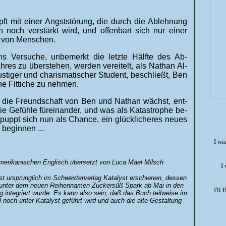
t mit einer Angst­störung, die durch die Ab­lehnung
n noch ver­stärkt wird, und offen­bart sich nur einer
l von Menschen.
s Ver­suche, un­be­merkt die letzte Hälfte des Ab­
hres zu über­stehen, wer­den ver­ei­telt, als Na­than Al­
ustiger und charis­ma­tischer Stu­dent, be­schließt, Ben
ne Fit­tiche zu nehmen.
die Freund­schaft von Ben und Na­than wächst, ent­
ie Ge­fühle für­ein­ander, und was als Ka­tastrophe be­
­puppt sich nun als Chance, ein glück­licheres neues
be­ginnen ...
I wi
erikanischen Englisch übersetzt von Luca Mael Milsch
I
t ur­sprüng­lich im Schwester­ver­lag Katalyst er­schienen, dessen
unter dem neuen Reihen­namen Zucker­süß Spark ab Mai in den
I'll
ag inte­griert wurde. Es kann also sein, daß das Buch teil­weise im
 noch unter Katalyst ge­führt wird und auch die alte Ge­staltung