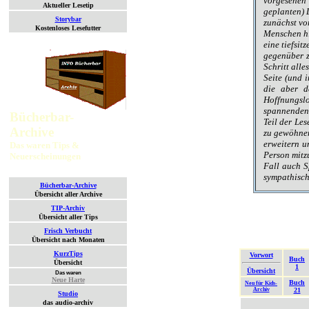
vorgesehen"
Aktueller Lesetip
geplanten) 
Storybar
zunächst vo
Kostenloses Lesefutter
Menschen hi
eine tiefsi
gegenüber z
Schritt alle
Seite (und 
die aber d
Hoffnungsl
spannenden 
Bücherbar-
Teil der Le
Archive
zu gewöhnen
erweitern u
Das waren Tips &
Person mitz
Neuerscheinungen
Fall auch S
sympathisch
Bücherbar-Archive
Übersicht aller Archive
TIP-Archiv
Übersicht aller Tips
Frisch Verbucht
Übersicht nach Monaten
KurzTips
Vorwort
Buch
Übersicht
1
Übersicht
Das waren
Neue Harte
Buch
Neu für Kids-
Archiv
21
Studio
das audio-archiv