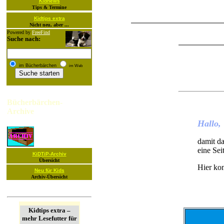
Kidnews
Tips & Termine
Kidtips extra
Nicht neu, aber ...
Powered by
FreeFind
Suche nach:
im Bücherbärchen
im Web
Bücherbärchen-
Archive
Hallo,
damit da
eine Seit
KiDTiP-Archiv
Übersicht
Hier ko
Neu für Kids
Archiv-Übersicht
Kidtips extra –
mehr Lesefutter für