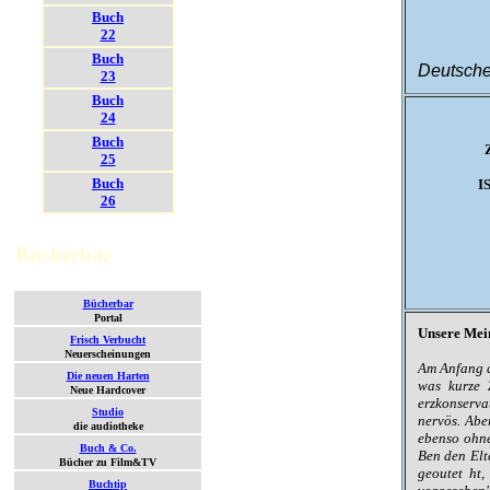
Buch
22
Buch
Deutsche
23
Buch
24
Buch
25
Buch
I
26
Bücherbar
Bücherbar
Portal
Unsere Mei
Frisch Verbucht
Neuerscheinungen
Am Anfang d
Die neuen Harten
was kurze 
Neue Hardcover
erzkonserva
Studio
nervös. Abe
die audiotheke
ebenso ohne
Buch & Co.
Ben den Elte
Bücher zu Film&TV
geoutet ht,
Buchtip