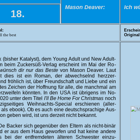
Mason Deaver:
Ich w
18.
l:
Erschei
ll the best
Original
 (bis­her Kata­lyst), dem Young Adult und New Adult-
m beim Zucker­süß-Ver­lag er­scheint im Mai der Ro­
 wünsch dir nur das Beste
von Mason Deaver. Laut
ist dies ist ein Ro­man, der ab­wechselnd herz­zer­
nd fröh­lich ist, über Freund­schaft und Liebe und ein
es Zeichen der Hoff­nung für alle, die manch­mal am
­zwei­feln könnten. In den USA ist übri­gens im No­
020 un­ter dem Titel
I'll Be Home For Christ­mas
noch
zig­sei­ti­ges Weih­nachts-Special er­schienen (aller­
 als ebook). Ob es auch eine deutsch­spra­chi­ge Aus­
on geben wird, ist uns der­zeit nicht be­kannt.
e Backer sich gegen­über den Eltern als nicht-bi­när
ird er aus dem Haus ge­worfen und hat keine andere
s bei der ent­fremd­eten äl­teren Schwester ein­zu­