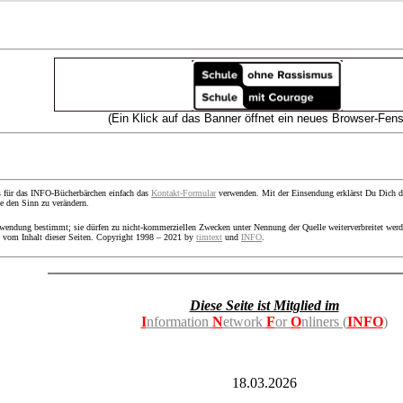
(Ein Klick auf das Banner öffnet ein neues Browser-Fens
 für das INFO-Bücherbärchen einfach das
Kontakt-Formular
verwenden. Mit der Einsendung erklärst Du Dich dam
e den Sinn zu verändern.
rwendung bestimmt; sie dürfen zu nicht-kommerziellen Zwecken unter Nennung der Quelle weiterverbreitet wer
s vom Inhalt dieser Seiten. Copyright 1998 – 2021 by
timtext
und
INFO
.
Diese Seite ist Mitglied im
I
nformation
N
etwork
F
or
O
nliners (
INFO
)
18.03.2026