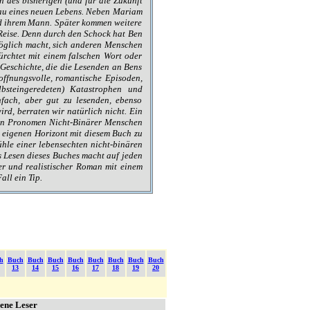
 des bisherigen (und für die Zukunft
bau eines neuen Lebens. Neben Mariam
und ihrem Mann. Später kommen weitere
 Reise. Denn durch den Schock hat Ben
nmöglich macht, sich anderen Menschen
ürchtet mit einem falschen Wort oder
e Geschichte, die die Lesenden an Bens
offnungsvolle, romantische Episoden,
bsteingeredeten) Katastrophen und
fach, aber gut zu lesenden, ebenso
, berraten wir natürlich nicht. Ein
hen Pronomen Nicht-Binärer Menschen
n eigenen Horizont mit diesem Buch zu
le einer lebensechten nicht-binären
s Lesen dieses Buches macht auf jeden
der und realistischer Roman mit einem
ll ein Tip.
h
Buch
Buch
Buch
Buch
Buch
Buch
Buch
Buch
13
14
15
16
17
18
19
20
bene Leser