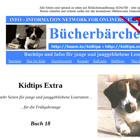
Alle Seiten sind optimal zu sehen mit Bildschirmauflösung 1024x768 – jetzt 
Besser schneller und sicherer surfen mit den kostenlosen Webbrowsern Seamon
Startseite
Neu für Kids
Kurzübersicht
Kontakt
KidLinks
KidNews
Neu f
Kidtips Extra
ehr Seiten für junge und junggebliebene Leseratten ...
... für die Frühjahrstage
Buch 18