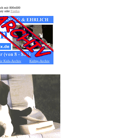
auch mit 800x600
key oder
Firefox
ür Kids-Archiv
Kidtip-Archiv