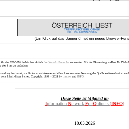
(Ein Klick auf das Banner öffnet ein neues Browser-Fens
 für das INFO-Bücherbärchen einfach das
Kontakt-Formular
verwenden. Mit der Einsendung erklärst Du Dich dam
e den Sinn zu verändern.
rwendung bestimmt; sie dürfen zu nicht-kommerziellen Zwecken unter Nennung der Quelle weiterverbreitet wer
s vom Inhalt dieser Seiten. Copyright 1998 – 2021 by
timtext
und
INFO
.
Diese Seite ist Mitglied im
I
nformation
N
etwork
F
or
O
nliners (
INFO
)
18.03.2026