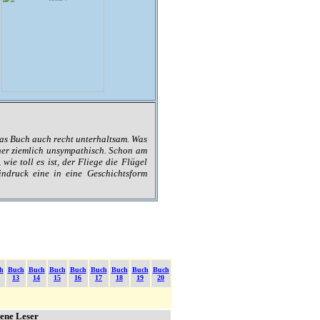
 das Buch auch recht unterhaltsam. Was
 eher ziemlich unsympathisch. Schon am
wie toll es ist, der Fliege die Flügel
indruck eine in eine Geschichtsform
h
Buch
Buch
Buch
Buch
Buch
Buch
Buch
Buch
13
14
15
16
17
18
19
20
bene Leser