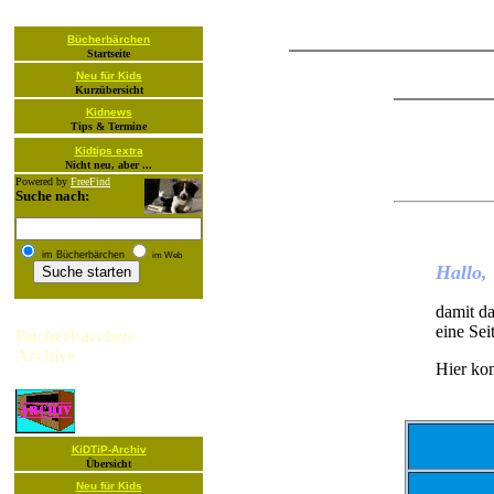
Bücherbärchen
Startseite
Neu für Kids
Kurzübersicht
Kidnews
Tips & Termine
Kidtips extra
Nicht neu, aber ...
Powered by
FreeFind
Suche nach:
im Bücherbärchen
im Web
Hallo,
damit da
eine Seit
Bücherbärchen-
Archive
Hier ko
KiDTiP-Archiv
Übersicht
Neu für Kids