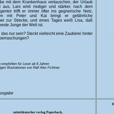
gabe mit dem Kranken­haus ver­tauschen, der Urlaub
cht aus, Lars wird mutiger und stärker, nach dem
gentor trifft er immer öfter ins geg­ne­rische Netz,
n mit Peter und Kai bringt er gefährliche
er zur Strecke, und eines Tages weiß Lisa, daß
beste Junge der Welt ist.
das nur sein? Steckt vielleicht eine Zauberei hinter
berraschungen?
 empfohlen für Leser ab 8 Jahren
bigen Illustrationen von Ralf Alex Fichtner
ausgabe
D
mitteldeutscher verlag Paperback,