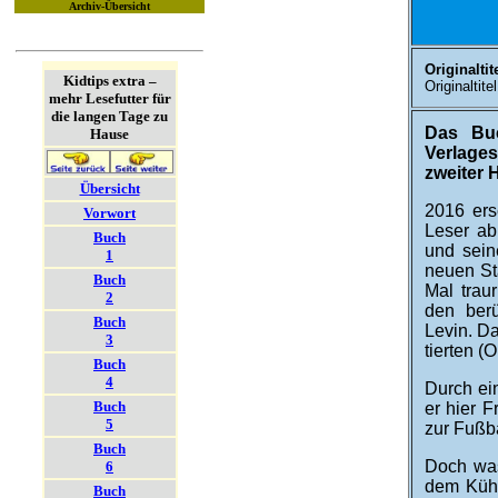
Archiv-Übersicht
Originaltite
Kidtips extra –
Originaltitel
mehr Lesefutter für
die langen Tage zu
Das Buc
Hause
Verlage
zweiter H
Übersicht
2016 ers
Vorwort
Leser ab
Buch
und sein
1
neuen St
Buch
Mal trau
2
den berü
Buch
Levin. Da
3
tierten (
Buch
4
Durch ei
Buch
er hier F
5
zur Fuß­b
Buch
Doch was
6
dem Kühl
Buch