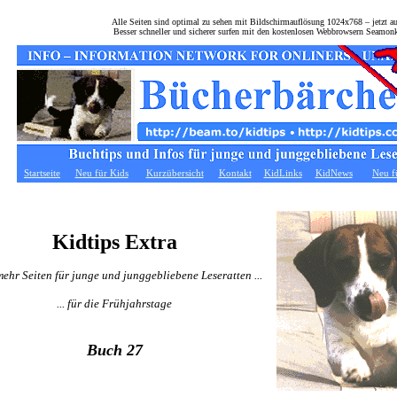
Alle Seiten sind optimal zu sehen mit Bildschirmauflösung 1024x768 – jetzt 
Besser schneller und sicherer surfen mit den kostenlosen Webbrowsern Seamon
Startseite
Neu für Kids
Kurzübersicht
Kontakt
KidLinks
KidNews
Neu f
Kidtips Extra
ehr Seiten für junge und junggebliebene Leseratten ...
... für die Frühjahrstage
Buch 27