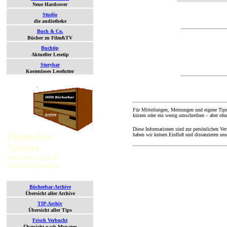
Neue Hardcover
Studio
die audiotheke
Buch & Co.
Bücher zu Film&TV
Buchtip
Aktueller Lesetip
Storybar
Kostenloses Lesefutter
Für Mitteilungen, Meinungen und eigene Tips
kürzen oder ein wenig umschreiben – aber ohn
Diese Informationen sind zur persönlichen Ve
Bücherbar-
haben wir keinen Einfluß und distanzieren un
Archive
Das waren Tips &
Neuerscheinungen
Bücherbar-Archive
Übersicht aller Archive
TIP-Archiv
Übersicht aller Tips
Frisch Verbucht
Übersicht nach Monaten