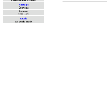
KurzTips
Übersicht
Das waren
Neue Harte
Studio
das audio-archiv