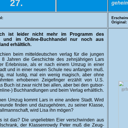
27.
geheim
l:
Erschein
Original:
h ist leider nicht mehr im Programm des
s und im Online-Buchhandel nur noch aus
and erhältlich.
chien beim mitteldeutschen verlag für die jungen
 8 Jahren die Geschichte des zehnjährigen Lars
er Erlebnisse, als er nach einem Umzug in einer
adt und in einer neuen Schule neu anfangen muß.
rig, mal lustig, mal ein wenig magisch, aber ohne
hmten erhobenen Zeigefinger erzählt von U.S.
s Buch ist zwar nicht bei allen, aber bei den gut­sor­
On­line-) Buch­hand­lungen und beim Verlag erhältlich.
nen Umzug kommt Lars in eine andere Stadt. Wird
reunde finden und da­zu­ge­hören, zu seiner Klasse,
all­mann­schaft, wird Lisa ihn mögen?
 ist das? Die ungeliebten Eier ver­schwinden aus
­schrank, der Klassen­rowdy Peter muß die Zeug­