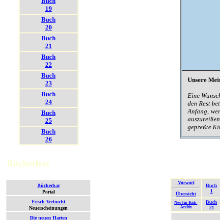
Buch
19
Buch
20
Buch
21
Buch
22
Buch
Unsere Mei
23
Buch
Eine Wunschf
24
den Rest bet
Anfang, wenn
Buch
auszureißen
25
gepreßte Kin
Buch
26
Bücherbar
Vorwort
Bücherbar
Buch
1
Portal
Übersicht
Frisch Verbucht
Buch
Neu für Kids-
Archiv
21
Neuerscheinungen
Die neuen Harten