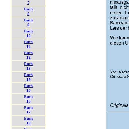
nis­aus­
7
fällt ni
Buch
ersten Ei
8
zusamme
Buch
Bankräub
9
Lars der 
Buch
10
Wie kann 
Buch
diesen Ü
11
Buch
12
Buch
13
Vom Verlag
Buch
Mit vierfar
14
Buch
15
Buch
16
Original
Buch
17
Buch
18