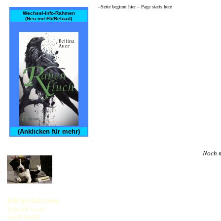
--Seite beginnt hier – Page starts here­
Wechsel-Info-Rahmen
(Neu mit F5/Reload)
(Anklicken für mehr)
Noch m
Bücherbärchen
Tips für Leser
von 8 bis 80