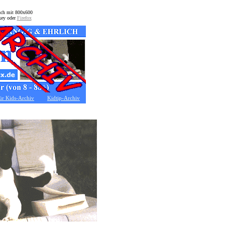
auch mit 800x600
key oder
Firefox
ür Kids-Archiv
Kidtip-Archiv