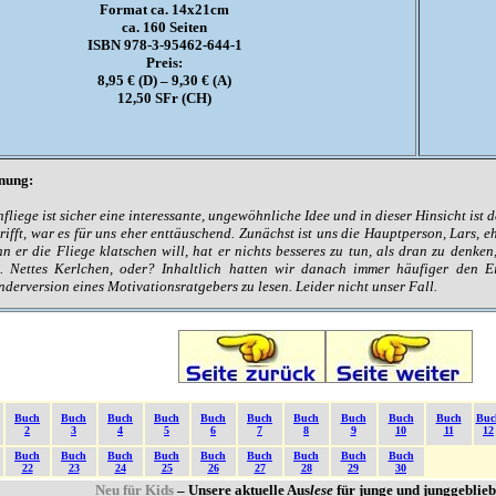
Format ca. 14x21cm
ca. 160 Seiten
ISBN 978-3-95462-644-1
Preis:
8,95 € (D) – 9,30 € (A)
12,50 SFr (CH)
nung:
liege ist sicher eine interessante, ungewöhnliche Idee und in dieser Hinsicht ist
rifft, war es für uns eher enttäuschend. Zunächst ist uns die Hauptperson, Lars,
 er die Fliege klatschen will, hat er nichts besseres zu tun, als dran zu denken, 
. Nettes Kerlchen, oder? Inhaltlich hatten wir danach immer häufiger den E
derversion eines Motivationsratgebers zu lesen. Leider nicht unser Fall.
Buch
Buch
Buch
Buch
Buch
Buch
Buch
Buch
Buch
Buch
Buc
2
3
4
5
6
7
8
9
10
11
12
Buch
Buch
Buch
Buch
Buch
Buch
Buch
Buch
Buch
22
23
24
25
26
27
28
29
30
Neu für Kids
– Unsere aktuelle Aus
lese
für junge und junggeblie