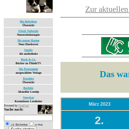
Zur aktuellen
Aktuelles Lesefutter
Die Rubriken
Übersicht
Frisch Verbucht
Neuerscheinungen
Die neuen Harten
Neue Hardcover
Studio
die audiotheke
Buch & Co.
Bücher zu Film&TV
Die Programme
Das war
ausgewählter Verlage
Kurztips
Übersicht
Buchtip
Aktueller Lesetip
Storybar
Kostenloses Lesefutter
März 2023
Powered by
FreeFind
Suche nach:
2.
i.d. Bücherbar
im Web