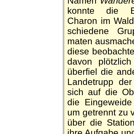
Namen
Wandere
konnte die B
Charon im Wald
schiedene Gru
maten aus­mach
diese be­obacht
da­von plötz­lic
überfiel die an
Lande­trupp de
sich auf die Ob
die Ein­ge­weid
um ge­trennt zu 
über die Station
ihre Aufgabe un