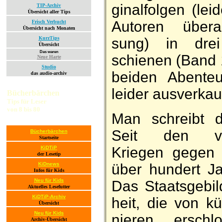
gi­nal­folgen (le
TIP-Archiv
Übersicht aller Tips
Autoren über­a
Frisch Verbucht
Übersicht nach Monaten
KurzTips
sung) in dre
Übersicht
Das waren
schienen (Band 
Neue Harte
Studio
bei­den Aben­teu
das audio-archiv
leider aus­ver­kauf
Bücherbärchen
Tips für Leser
von 8 bis 80
Man schreibt 
Seit den ver­h
Bücherbärchen
Startseite
Kriegen gegen 
KiDTiP
der Lesetip
KiDnews
über hun­dert J
Infos für Kids
Neu für Kids
Das Staats­ge­b
Aktuelles Lesefutter
KiDTiP-Archiv
heit, die von k
Übersicht
Neu für Kids
nieren er­sch
Archiv-Übersicht