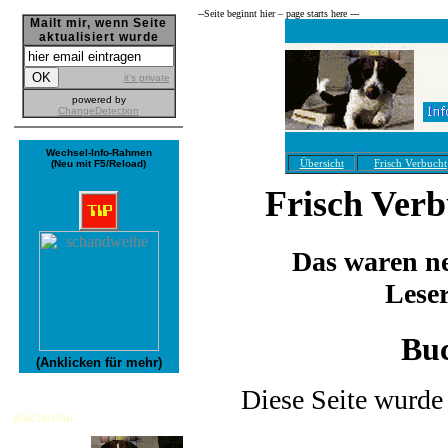
--­Seite beginnt hier – page starts here ---
Mailt mir, wenn Seite
aktualisiert wurde
it's private
powered by
ChangeDetection
Wechsel-Info-Rahmen
Übersicht
Frisch Verbucht
(Neu mit F5/Reload)
Frisch Ver
Das waren ne
Lese
Bu
(Anklicken für mehr)
Diese Seite wurde 
Bücherbar