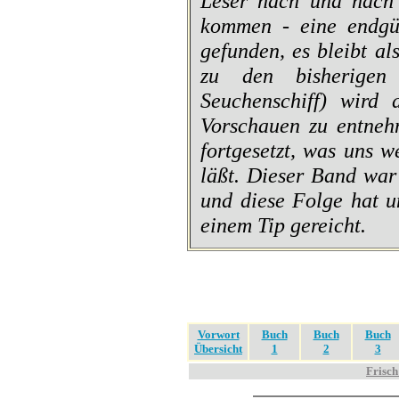
Leser nach und nach 
kommen - eine endgül
gefunden, es bleibt a
zu den bisherigen
Seuchenschiff) wird 
Vorschauen zu entneh
fortgesetzt, was uns 
läßt. Dieser Band war
und diese Folge hat u
einem Tip gereicht.
Vorwort
Buch
Buch
Buch
Übersicht
1
2
3
Frisch