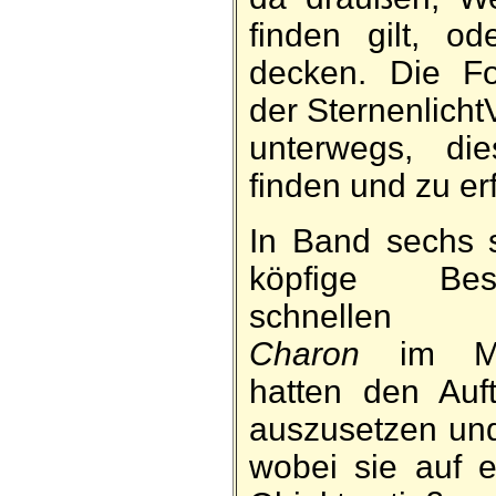
finden gilt, ode
decken. Die For
der Sternen­licht­
unter­wegs, d
finden und zu er­
In Band sechs 
köpfige Be
schnellen R
Charon
im Mit­
hatten den Auf­
aus­zu­setzen un
wo­bei sie auf e