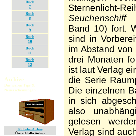
Buch
Ster­nen­licht
7
Buch
Seuchen­schiff
(
8
Buch
Band 10) fort.
9
sind in Vor­be­r
Buch
10
im Ab­stand von 
Buch
11
drei Mo­naten f
Buch
12
ist laut Ver­lag
die Serie Raum­p
Archive
Das waren Tips &
Die ein­zelnen B
Neuerscheinungen
in sich ab­ge­s
also un­ab­häng
ge­lesen werde
Ver­lag sind auc
Bücherbar-Archive
Übersicht aller Archive