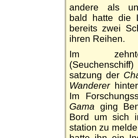
andere als un­g
bald hatte die 
be­reits zwei Sch
ihren Reihen.
Im zehn
(Seuchenschiff
satzung der
Cha
Wanderer
hinter
Im For­schungs­
Gama
ging Ben­
Bord um sich i
station zu melde
hatte ihn ein I