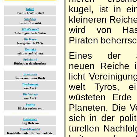
Seiteninfos
kugel, ist in ei
Inhalt
main – hoofd – start
kleineren Reiche
Site-Map
Seiten-Übersicht
wird von Ha­s
What's new?
Zuletzt geänderte Seiten
Piraten be­herrsc
Die Karte
Navigation & FAQs
Kontakt
Eines der auf
mit uns aufnehmen
Spürhund
neuen Reiche is
Bücherbar durchsuchen
Termine & Infos
licht Ver­ei­ni­g
Booknews
Neues rund ums Buch
welt Ty­ros, 
Die Autoren
von A – Z
wüsteten Erde 
Die Verlage
von A – Z
Pla­neten. Die Ve
Service
Bücher suchen etc.
Aktiv werden & Mitmachen
sich in der po­li
Gästebuch
trag Dich ein
turellen Nach­f
Email-Kontakt
Kontaktformular für Feedback etc.