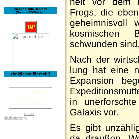
heit vor dem E
Wechsel-Info-Rahmen
Frogs, die eben­
(Neu mit F5/Reload)
ge­heim­nisvoll
kos­mischen Bi
schwunden sind,
Nach der wirt­sch
lung hat eine 
(Anklicken für mehr)
Ex­pan­sion be­
Ex­pe­ditions­mut
Seit Februar 2004 haben
in un­er­forscht
Leser die aktuellen Bücherbar-
Seiten besucht.
Ga­laxis vor.
copyright by
timtext
/buecherbar
disclaimer/impr.
Es gibt un­zäh­l
da draußen, We