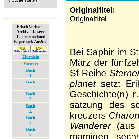
Originaltitel:
Originaltitel
Frisch Verbucht
Archiv – Unsere
Taschenbuch­und
Paperback-Aus
lese
Bei Saphir im St
Übersicht
März der fünf­z
Vorwort
Buch
Sf-Reihe
Sternen
1
planet
setzt Eri
Buch
2
Ge­schichte(n) 
Buch
3
satzung des s
Buch
4
kreuzers
Charo
Buch
5
Wanderer
(aus 
Buch
mamigen sech
6