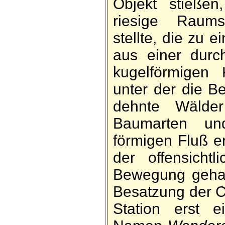
Objekt stießen
riesige Raum­s
stellte, die zu 
aus einer durch
kugel­förmigen 
unter der die Be
dehnte Wälder
Baum­arten un
förmigen Fluß e
der offen­sichtl
Be­wegung ge­ha
Be­satzung der C
Station erst e