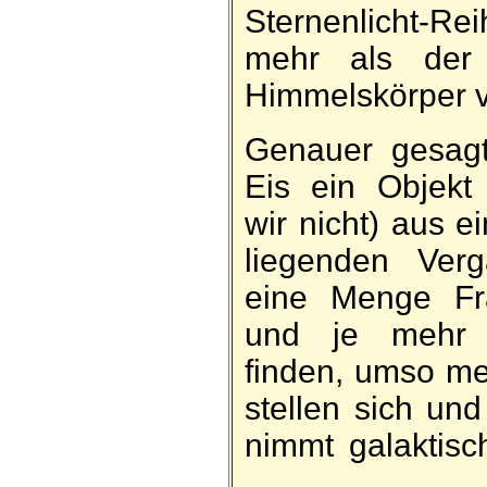
Ster­nen­licht-
mehr als der e
Himmels­körper v
Genauer ge­sagt
Eis ein Ob­jekt
wir nicht) aus ei
liegenden Ver­g
eine Menge Fra
und je mehr A
finden, um­so m
stellen sich und
nimmt ga­lakt­i
...