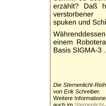
er­zählt? Daß h
ver­storbene
spuken und Schif
Während­desse
einem Roboter­a
Basis SIGMA-3 .
Die Sternen­licht-Rei
von Erik Schreiber.
Weitere Informatione
auch im
Sternenlicht