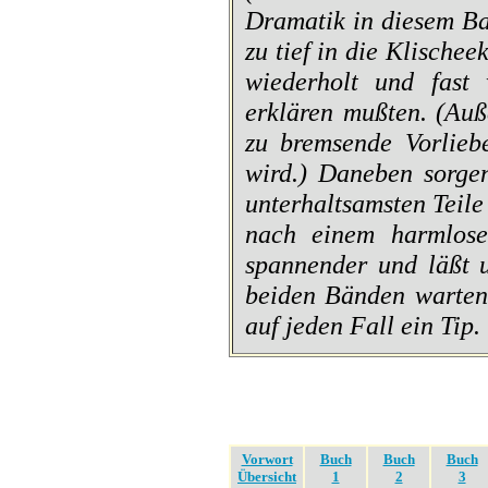
Dramatik in diesem Ba
zu tief in die Klische
wiederholt und fast
erklären mußten. (Auß
zu bremsende Vorlieb
wird.) Daneben sorgen
unterhaltsamsten Teile
nach einem harmlosen
spannender und läßt u
beiden Bänden warten 
auf jeden Fall ein Tip.
Vorwort
Buch
Buch
Buch
Übersicht
1
2
3