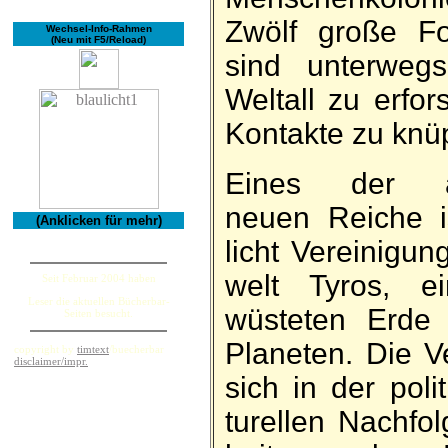
Zwölf große For
Wechsel-Info-Rahmen
(Neu mit F5/Reload)
sind unter­weg
Welt­all zu er­f
Kon­takte zu knü
Eines der auf
neuen Reiche is
(Anklicken für mehr)
licht Ver­ei­ni­g
welt Ty­ros, 
Seit Februar 2004 haben
Leser die aktuellen Bücherbar-
wüsteten Erde 
Seiten besucht.
Pla­neten. Die Ve
copyright by
timtext
/buecherbar
disclaimer/impr.
sich in der po­li
turellen Nach­f