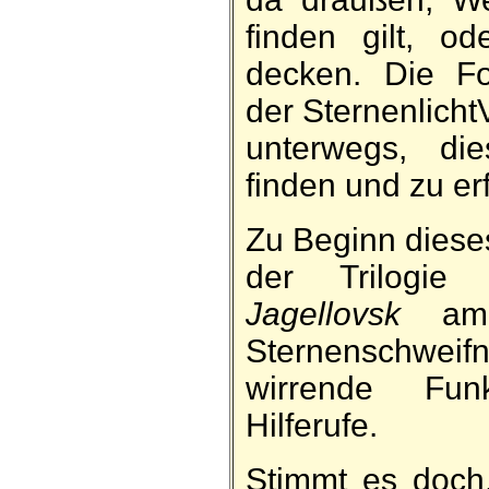
finden gilt, ode
decken. Die For
der Sternen­licht­
unter­wegs, d
finden und zu er­
Zu Beginn diese
der Trilogie
Jagellovsk
am 
Sternen­schwe
wirrende Fun
Hilfe­rufe.
Stimmt es doch