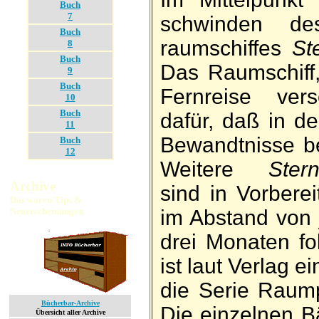
Buch
7
schwinden de
Buch
raum­schiffes
St
8
Buch
Das Raumschiff,
9
Buch
Fernreise ver
10
Buch
dafür, daß in de
11
Bewandtnisse be
Buch
12
Weitere
Stern
Archive
sind in Vor­be­r
Das waren Tips &
Neuerscheinungen
im Ab­stand von 
drei Mo­naten f
ist laut Ver­lag
die Serie Raum­p
Bücherbar-Archive
Die ein­zelnen B
Übersicht aller Archive