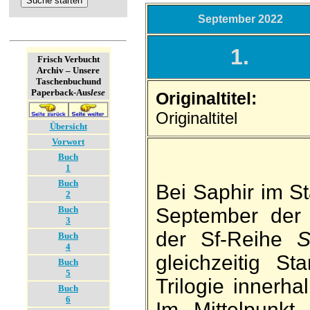
September 2022
1.
Frisch Verbucht
Archiv – Unsere
Taschenbuch­und
Paperback-Aus
lese
Originaltitel:
Originaltitel
Übersicht
Vorwort
Buch
1
Buch
Bei Saphir im St
2
Buch
September der
3
der Sf-Reihe
S
Buch
4
gleich­zeitig S
Buch
5
Tri­logie inner­h
Buch
6
Im Mittel­punkt