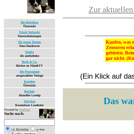
Zur aktuellen
Aktuelles Lesefutter
Die Rubriken
Übersicht
Frisch Verbucht
Neuerscheinungen
Kaufen, was e
Die neuen Harten
Neue Hardcover
Zensoren erla
Studio
gebieten. Bein
die audiotheke
gar nicht. (K
Buch & Co.
Bücher zu Film&TV
Die Programme
(Ein Klick auf d
ausgewählter Verlage
Kurztips
Übersicht
Buchtip
Aktueller Lesetip
Das war
Storybar
Kostenloses Lesefutter
Powered by
FreeFind
Suche nach:
i.d. Bücherbar
im Web