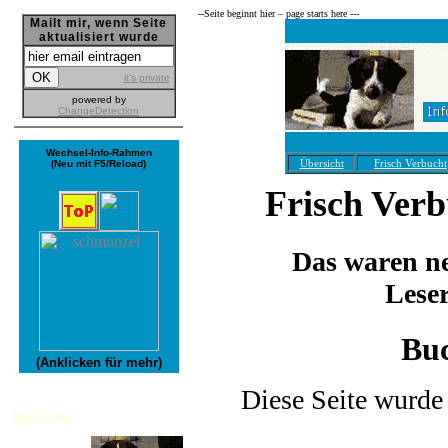
--­Seite beginnt hier – page starts here ---
Mailt mir, wenn Seite
aktualisiert wurde
it's private
powered by
ChangeDetection
Wechsel-Info-Rahmen
Übersicht
Frisch Verbucht
(Neu mit F5/Reload)
Frisch Ver
Das waren ne
Lese
Bu
(Anklicken für mehr)
Diese Seite wurde 
Bücherbar