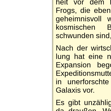
heit vor dem E
Frogs, die eben­
ge­heim­nisvoll
kos­mischen Bi
schwunden sind,
Nach der wirt­sch
lung hat eine 
Ex­pan­sion be­
Ex­pe­ditions­mut
in un­er­forscht
Ga­laxis vor.
Es gibt un­zäh­l
da draußen, We