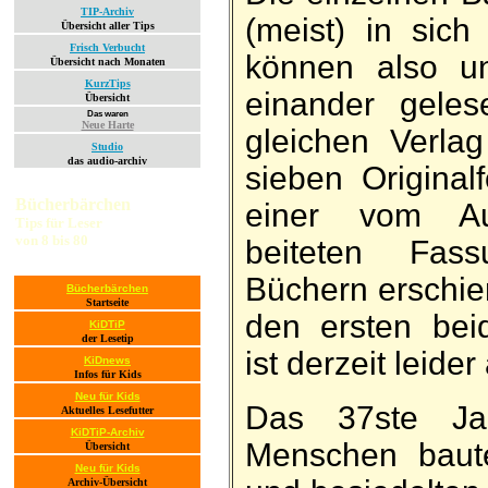
TIP-Archiv
(meist) in sich 
Übersicht aller Tips
Frisch Verbucht
können also un
Übersicht nach Monaten
KurzTips
ein­ander ge­l
Übersicht
Das waren
Neue Harte
gleichen Ver­la
Studio
das audio-archiv
sieben Ori­gi­nal
Bücherbärchen
einer vom Aut
Tips für Leser
von 8 bis 80
beiteten Fas­
Büchern er­schi
Bücherbärchen
Startseite
den ersten bei
KiDTiP
der Lesetip
ist der­zeit leider
KiDnews
Infos für Kids
Neu für Kids
Das 37ste Jahr
Aktuelles Lesefutter
KiDTiP-Archiv
Menschen baute
Übersicht
Neu für Kids
Archiv-Übersicht