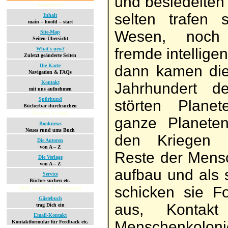
und be­siedelten 
Seiteninfos
selten trafen 
Inhalt
main – hoofd – start
Wesen, noch 
Site-Map
Seiten-Übersicht
fremde in­tel­li­
What's new?
Zuletzt geänderte Seiten
Die Karte
dann kamen die
Navigation & FAQs
Kontakt
Jahr­hundert d
mit uns aufnehmen
Spürhund
störten Pla­ne
Bücherbar durchsuchen
Termine & Infos
ganze Planeten
Booknews
Neues rund ums Buch
den Kriegen v
Die Autoren
von A – Z
Reste der Mens
Die Verlage
von A – Z
auf­bau und als 
Service
Bücher suchen etc.
schicken sie Fo
Aktiv werden & Mitmachen
Gästebuch
aus, Kon­tak
trag Dich ein
Email-Kontakt
Menschen­kolon
Kontaktformular für Feedback etc.