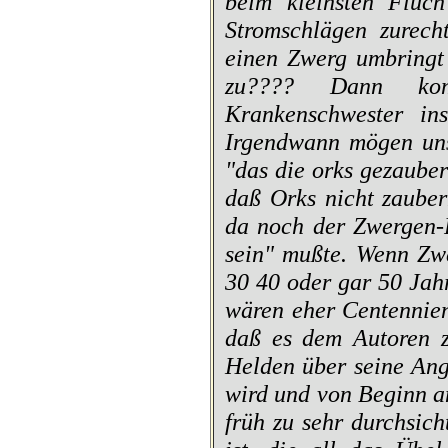
beim kleinsten Fluc
Stromschlägen zurech
einen Zwerg umbringt 
zu???? Dann kom
Krankenschwester ins
Irgendwann mögen uns
"das die orks gezaube
daß Orks nicht zaube
da noch der Zwergen-R
sein" mußte. Wenn Zwe
30 40 oder gar 50 Jahr
wären eher Centennien
daß es dem Autoren zu
Helden über seine Ang
wird und von Beginn an
früh zu sehr durchsic