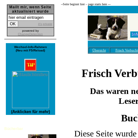
--­Seite beginnt hier – page starts here ---
Mailt mir, wenn Seite
aktualisiert wurde
it's private
powered by
ChangeDetection
Wechsel-Info-Rahmen
Übersicht
Frisch Verbucht
(Neu mit F5/Reload)
Frisch Ver
Das waren ne
Lese
(Anklicken für mehr)
Buc
Bücherbar
Diese Seite wurde 