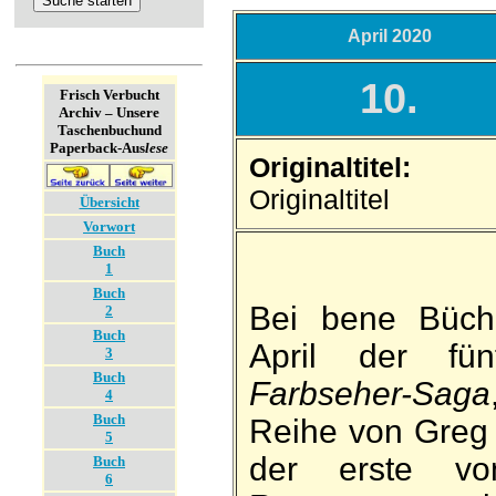
April 2020
10.
Frisch Verbucht
Archiv – Unsere
Taschenbuch­und
Paperback-Aus
lese
Originaltitel:
Originaltitel
Übersicht
Vorwort
Buch
1
Buch
Bei bene Büche
2
Buch
April der fü
3
Buch
Farbseher-Saga
4
Buch
Reihe von Greg W
5
der erste vo
Buch
6