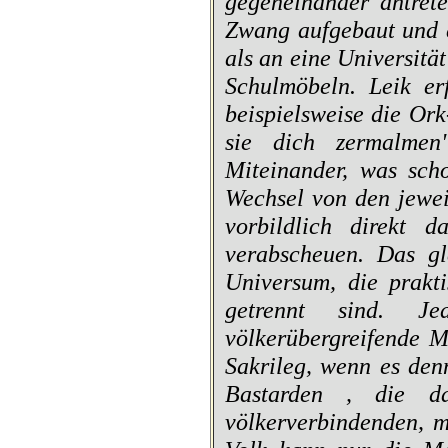
gegeneinander antrete
Zwang aufgebaut und e
als an eine Universitä
Schulmöbeln. Leik er
beispielsweise die Or
sie dich zermalmen
Miteinander, was sch
Wechsel von den jewei
vorbildlich direkt 
verabscheuen. Das gl
Universum, die prakt
getrennt sind. J
völkerübergreifende M
Sakrileg, wenn es den
Bastarden , die d
völkerverbindenden, m