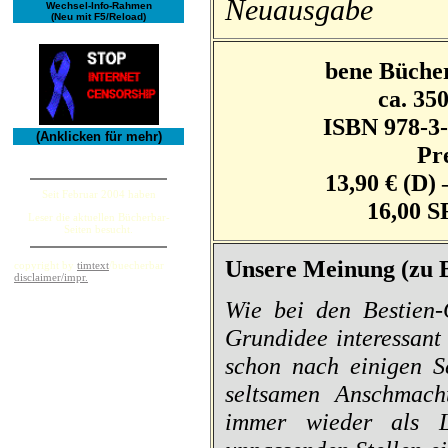
Neuausgabe
Wechsel-Info-Rahmen
(Neu mit F5/Reload)
bene Büche
ca. 350
ISBN 978-3-
(Anklicken für mehr)
Pre
13,90 € (D) 
Seit Februar 2004 haben
16,00 S
Leser die aktuellen Bücherbar-
Seiten besucht.
Unsere Meinung (zu 
copyright by
timtext
/buecherbar
disclaimer/impr.
Wie bei den Bestien-
Grundidee interessant 
schon nach einigen S
seltsamen Anschmach
immer wieder als Li