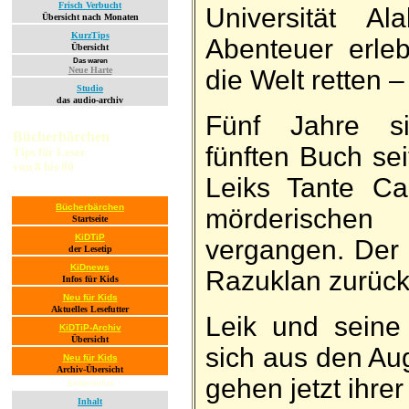
Frisch Verbucht
Universität Al
Übersicht nach Monaten
KurzTips
Abenteuer erle
Übersicht
Das waren
die Welt retten –
Neue Harte
Studio
das audio-archiv
Fünf Jahre s
Bücherbärchen
fünften Buch se
Tips für Leser
von 8 bis 80
Leiks Tante Ca
Bücherbärchen
mörde­rischen
Startseite
KiDTiP
vergangen. Der 
der Lesetip
KiDnews
Razuklan zurück
Infos für Kids
Neu für Kids
Aktuelles Lesefutter
Leik und seine
KiDTiP-Archiv
Übersicht
sich aus den Au
Neu für Kids
Archiv-Übersicht
gehen jetzt ihre
Seiteninfos
Inhalt