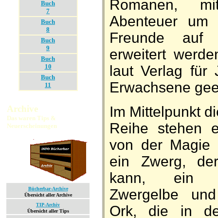
Romanen, mi
Buch
7
Abenteuer um 
Buch
8
Freunde auf 
Buch
9
erweitert werde
Buch
laut Verlag für
10
Buch
Erwachsene gee
11
Im Mittelpunkt d
Archive
Das waren Tips &
Reihe stehen e
Neuerscheinungen
von der Magie b
ein Zwerg, der
kann, ein übe
Bücherbar-Archive
Zwergelbe und
Übersicht aller Archive
TIP-Archiv
Ork, die in d
Übersicht aller Tips