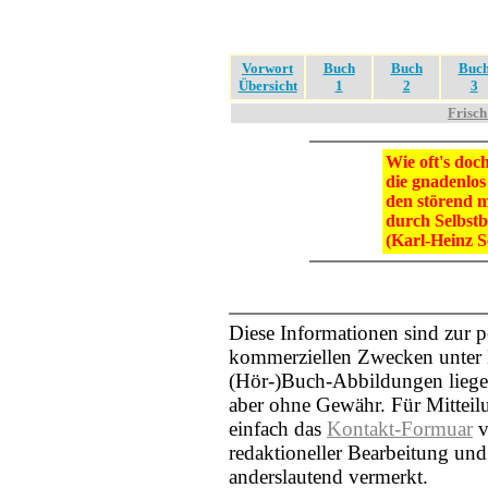
Vorwort
Buch
Buch
Buc
Übersicht
1
2
3
Frisch
Wie oft's do
die gnadenlos
den störend 
durch Selbstb
(Karl-Heinz S
Diese Informationen sind zur 
kommerziellen Zwecken unter N
(Hör-)Buch-Abbildungen liegen
aber ohne Gewähr. Für Mittei
einfach das
Kontakt-Formuar
v
redaktioneller Bearbeitung und
anderslautend vermerkt.