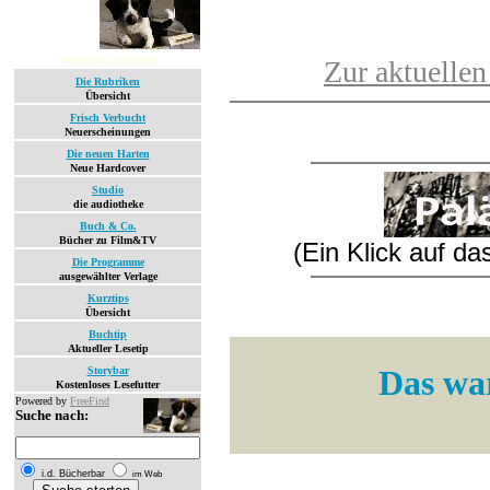
Aktuelles Lesefutter
Zur aktuellen
Die Rubriken
Übersicht
Frisch Verbucht
Neuerscheinungen
Die neuen Harten
Neue Hardcover
Studio
die audiotheke
Buch & Co.
Bücher zu Film&TV
(Ein Klick auf d
Die Programme
ausgewählter Verlage
Kurztips
Übersicht
Buchtip
Aktueller Lesetip
Das war
Storybar
Kostenloses Lesefutter
Powered by
FreeFind
Suche nach:
i.d. Bücherbar
im Web