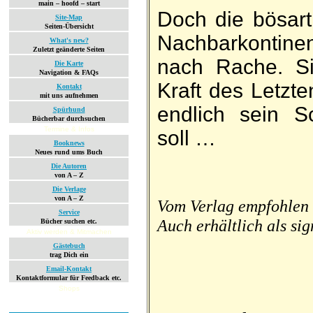
main – hoofd – start
Doch die bösar
Site-Map
Seiten-Übersicht
Nachbarkonti­n
What's new?
Zuletzt geänderte Seiten
nach Rache. Si
Die Karte
Navigation & FAQs
Kraft des Letzte
Kontakt
mit uns aufnehmen
endlich sein Sc
Spürhund
Bücherbar durchsuchen
Termine & Infos
soll …
Booknews
Neues rund ums Buch
Die Autoren
von A – Z
Die Verlage
von A – Z
Vom Verlag empfohlen 
Service
Auch erhältlich als si
Bücher suchen etc.
Aktiv werden & Mitmachen
Gästebuch
trag Dich ein
Email-Kontakt
Kontaktformular für Feedback etc.
Shops