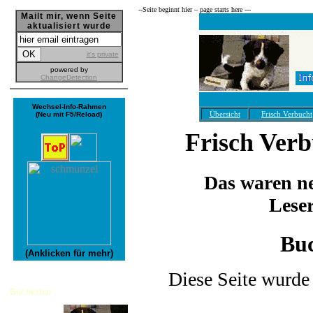
--­Seite beginnt hier – page starts here ---
Mailt mir, wenn Seite
aktualisiert wurde
it's private
powered by
ChangeDetection
Wechsel-Info-Rahmen
Übersicht
Frisch Verbucht
(Neu mit F5/Reload)
Frisch Ver
Das waren ne
Lese
Bu
(Anklicken für mehr)
Diese Seite wurde 
Bücherbar