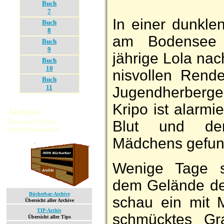
Buch
7
In einer dunkle
Buch
8
am Boden­see 
Buch
9
jährige Lola nac
Buch
10
nis­vollen Rende
Buch
11
Jugend­her­ber
Kripo ist alarmie
Archive
Das waren Tips &
Blut und de
Neuerscheinungen
Mädchens ge­fu
Wenige Tage s
dem Gelände der
Bücherbar-Archive
schau ein mit 
Übersicht aller Archive
TIP-Archiv
schmücktes Gra
Übersicht aller Tips