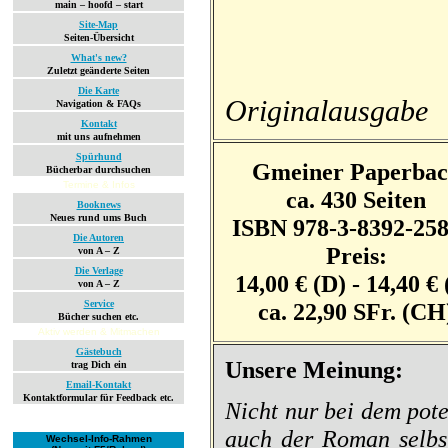
main – hoofd – start
Site-Map
Seiten-Übersicht
What's new?
Zuletzt geänderte Seiten
Die Karte
Originalausgabe
Navigation & FAQs
Kontakt
mit uns aufnehmen
Spürhund
Gmeiner Paperba
Bücherbar durchsuchen
Termine & Infos
ca. 430 Seiten
Booknews
Neues rund ums Buch
ISBN 978-3-8392-258
Die Autoren
Preis:
von A – Z
Die Verlage
14,00 € (D) - 14,40 € 
von A – Z
Service
ca. 22,90 SFr. (CH
Bücher suchen etc.
Aktiv werden & Mitmachen
Gästebuch
Unsere Meinung:
trag Dich ein
Email-Kontakt
Kontaktformular für Feedback etc.
Nicht nur bei dem pote
auch der Roman selbst
Wechsel-Info-Rahmen