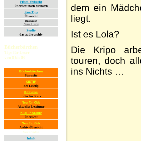
Frisch Verbucht
dem ein Mädchen
Übersicht nach Monaten
KurzTips
liegt.
Übersicht
Das waren
Neue Harte
Studio
Ist es Lola?
das audio-archiv
Bücherbärchen
Die Kripo arbe
Tips für Leser
von 8 bis 80
touren, doch al
ins Nichts …
Bücherbärchen
Startseite
KiDTiP
der Lesetip
KiDnews
Infos für Kids
Neu für Kids
Aktuelles Lesefutter
KiDTiP-Archiv
Übersicht
Neu für Kids
Archiv-Übersicht
Seiteninfos
Inhalt