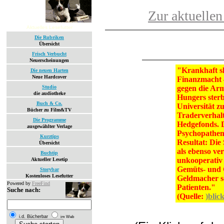
Zur aktuellen
Aktuelles Lesefutter
Die Rubriken
Übersicht
Frisch Verbucht
Neuerscheinungen
"Krankhaft sk
Die neuen Harten
Neue Hardcover
Finanzmacht –
Studio
gegen die Arm
die audiotheke
Hungers sterbe
Buch & Co.
Universität z
Bücher zu Film&TV
Traderverhal
Die Programme
Hedgefonds. D
ausgewählter Verlage
Psychopathen 
Kurztips
Resultat: Die
Übersicht
als ebenso ver
Buchtip
unkooperativ 
Aktueller Lesetip
Gemüts- und G
Storybar
Kostenloses Lesefutter
Geldmacher so
Powered by
FreeFind
Patienten."
Suche nach:
(Quelle:
)blic
i.d. Bücherbar
im Web