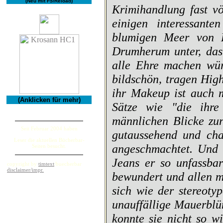
(Neu mit F5/Reload)
Krimihandlung fast vö
einigen interessant
blumigen Meer von K
Drumherum unter, das 
alle Ehre machen wür
bildschön, tragen Hig
ihr Makeup ist auch 
(Anklicken für mehr)
Sätze wie "die ihre
männlichen Blicke zur
Seit Februar 2004 haben
gutaussehend und cha
Leser die aktuellen Bücherbar-
angeschmachtet. Und 
Seiten besucht.
Jeans er so unfassbar
copyright by
timtext
/buecherbar
disclaimer/impr.
bewundert und allen m
sich wie der stereoty
unauffällige Mauerblü
konnte sie nicht so w