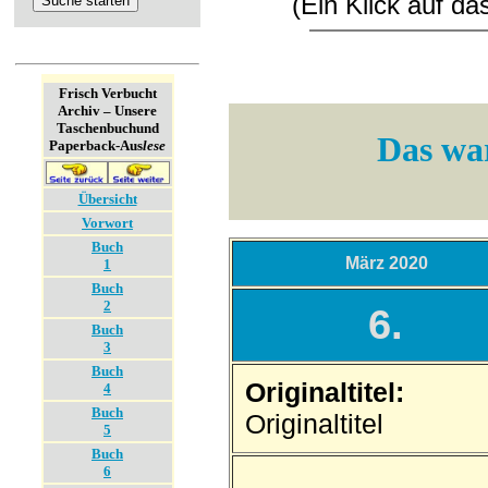
(Ein Klick auf d
Frisch Verbucht
Archiv – Unsere
Taschenbuch­und
Das war
Paperback-Aus
lese
Übersicht
Vorwort
Buch
März 2020
1
Buch
2
6.
Buch
3
Buch
Originaltitel:
4
Buch
Originaltitel
5
Buch
6