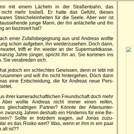
nn mit einem Lächeln in der Straßen­bahn, das
nicht mehr los­ließ. Er hatte das Ge­fühl, dieses
aren Streichel­ein­heiten für die Seele. Aber wer ist
t­aus­sehende junge Mann, der ihn an­lächelte und ihn
g an faszi­niert hat?
ach einer Zufalls­begeg­nung aus und Andreas wollte
nung schon auf­geben, ihn wieder­zu­sehen. Doch dann,
r­wartet, trifft er ihn wieder an der Super­markt­kasse.
wanzig Jahre jünger, spricht ihn an. Sie kommen ins
. Sie ver­abreden sich.
at je­doch ein schlechtes Ge­wissen, denn er lebt mit
u­sammen und will ihn nicht hinter­gehen. Doch dann
homas eine Ent­scheidung, die für Andreas neue Pers­
bietet.
s ihrer kamerad­schaftlichen Freund­schaft doch mehr
 Aber wollte Andreas nicht immer einen reifen,
ns gleich­altrigen Partner? Könnte der Alters­unter­
n zwan­zig Jahren des­halb ein Hinder­nis für eine Be­
sein? Sollte er trotz­dem wagen, auf Jonas zu­zu­
ar es das Risiko wert? Was, wenn er ihm in ein paar
 alt ist??