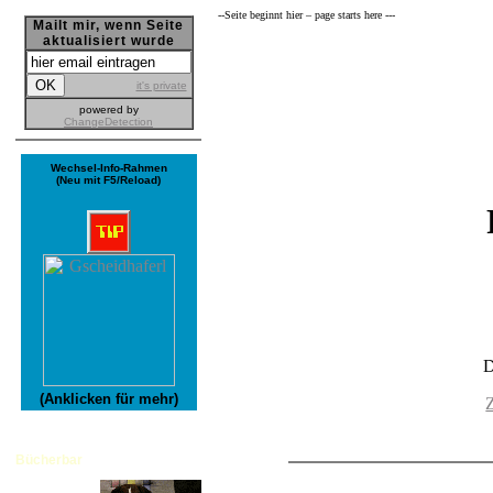
--­Seite beginnt hier – page starts here ---
Mailt mir, wenn Seite
aktualisiert wurde
it's private
powered by
ChangeDetection
Wechsel-Info-Rahmen
(Neu mit F5/Reload)
D
(Anklicken für mehr)
Z
Bücherbar