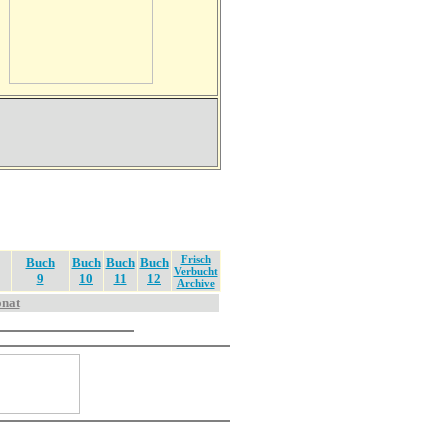
Frisch
Buch
Buch
Buch
Buch
Verbucht
9
10
11
12
Archive
onat