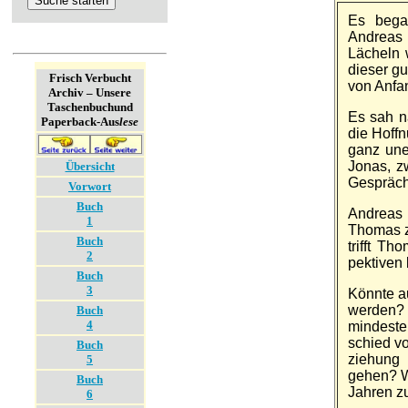
Es bega
Andreas 
Lächeln w
dieser gu
Frisch Verbucht
von An­fan
Archiv – Unsere
Taschenbuch­und
Es sah n
Paperback-Aus
lese
die Hoff­
ganz un­e
Jonas, z
Übersicht
Ge­spräch
Vorwort
Buch
Andreas h
1
Thomas z
Buch
trifft T
2
pek­tiven 
Buch
3
Könnte au
werden?
Buch
4
mindeste
schied vo
Buch
ziehung 
5
gehen? W
Buch
Jahren zu
6