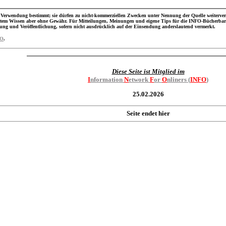
 Verwendung bestimmt; sie dürfen zu nicht-kommerziellen Zwecken unter Nennung der Quelle weiterver
estem Wissen aber ohne Gewähr. Für Mitteilungen, Meinungen und eigene Tips für die INFO-Bücherbar
tung und Veröffentlichung, sofern nicht ausdrücklich auf der Einsendung anderslautend vermerkt.
FO
.
Diese Seite ist Mitglied im
I
nformation
N
etwork
F
or
O
nliners (
INFO
)
25.02.2026
Seite endet hier