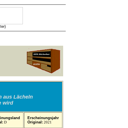
ter)
 aus Lächeln
e wird
inungsland
Erscheinungsjahr
l:
D
Original:
2021