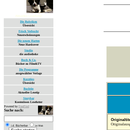
Aktuelles Lesefutter
Die Rubriken
Übersicht
Frisch Verbucht
Neuerscheinungen
Die neuen Harten
Neue Hardcover
Studio
die audiotheke
Buch & Co.
Bücher zu Film&TV
Die Programme
ausgewählter Verlage
Kurztips
Übersicht
Buchtip
Aktueller Lesetip
Storybar
Kostenloses Lesefutter
Powered by
FreeFind
Suche nach:
Originaltite
Originalaus
i.d. Bücherbar
im Web