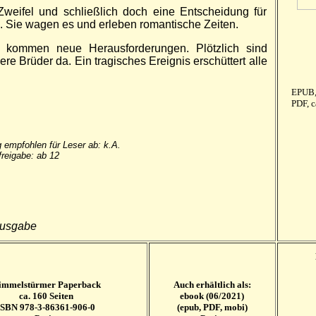
weifel und schließ­lich doch eine Ent­schei­dung für
. Sie wagen es und erleben ro­man­tische Zeiten.
kommen neue Heraus­forderungen. Plötz­lich sind
e Brüder da. Ein tra­gisches Er­eig­nis er­schüttert alle
EPUB,
PDF, 
 empfohlen für Leser ab: k.A.
reigabe: ab 12
ausgabe
immelstürmer Paperback
Auch erhältlich als:
ca. 160 Seiten
ebook (06/2021)
ISBN 978-3-86361-906-0
(epub, PDF, mobi)