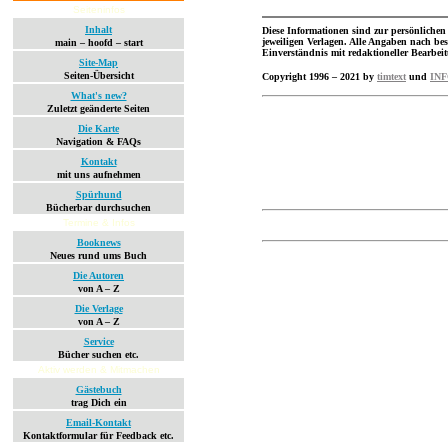
Seiteninfos
Inhalt
Diese Informationen sind zur persönlichen
jeweiligen Verlagen. Alle Angaben nach b
main – hoofd – start
Einverständnis mit redaktioneller Bearbei
Site-Map
Seiten-Übersicht
Copyright 1996 – 2021 by
timtext
und
IN
What's new?
Zuletzt geänderte Seiten
Die Karte
Navigation & FAQs
Kontakt
mit uns aufnehmen
Spürhund
Bücherbar durchsuchen
Termine & Infos
Booknews
Neues rund ums Buch
Die Autoren
von A – Z
Die Verlage
von A – Z
Service
Bücher suchen etc.
Aktiv werden & Mitmachen
Gästebuch
trag Dich ein
Email-Kontakt
Kontaktformular für Feedback etc.