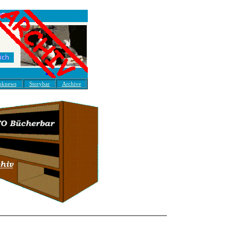
oknews
Storybar
Archive