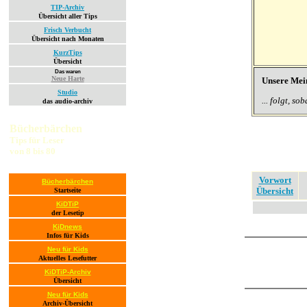
TIP-Archiv
Übersicht aller Tips
Frisch Verbucht
Übersicht nach Monaten
KurzTips
Übersicht
Das waren
Neue Harte
Unsere Mei
Studio
... folgt, s
das audio-archiv
Bücherbärchen
Tips für Leser
von 8 bis 80
Vorwort
Bücherbärchen
Übersicht
Startseite
KiDTiP
der Lesetip
KiDnews
Infos für Kids
Neu für Kids
Aktuelles Lesefutter
KiDTiP-Archiv
Übersicht
Neu für Kids
Archiv-Übersicht