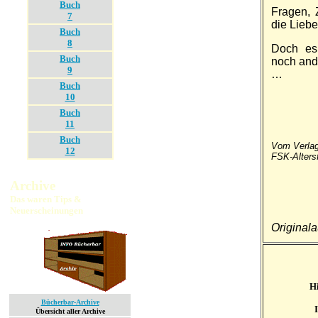
Buch
Fragen, Z
7
die Liebe
Buch
8
Doch es 
Buch
noch ander
9
…
Buch
10
Buch
11
Buch
Vom Verlag
12
FSK-Altersf
Archive
Das waren Tips &
Neuerscheinungen
Original
H
Bücherbar-Archive
Übersicht aller Archive