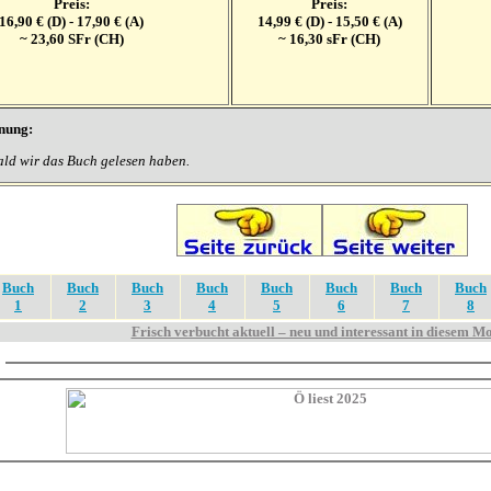
Preis:
Preis:
16,90 € (D) - 17,90 € (A)
14,99 € (D) - 15,50 € (A)
~ 23,60 SFr (CH)
~ 16,30 sFr (CH)
nung:
obald wir das Buch gelesen haben.
Buch
Buch
Buch
Buch
Buch
Buch
Buch
Buch
1
2
3
4
5
6
7
8
Frisch verbucht aktuell – neu und interessant in diesem M