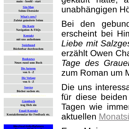
main - hoofd - start
unabhängigen Hör
Site-Map
Seiten-Übersicht
What's new?
Zuletzt geänderte Seiten
Bei den gebund
Die Karte
Navigation & FAQs
erscheint bei H
Kontakt
mit uns aufnehmen
Liebe mit Salzg
Spürhund
Bücherbar durchsuchen
erzählt Owen Cha
Termine & Infos
Booknews
Tage des Grauen
Neues rund ums Buch
Die Autoren
zum Roman um Mo
von A - Z
Die Verlage
von A - Z
Die uns interes
Service
Bücher suchen etc.
für diese beide
Aktiv werden & Mitmachen
Gästebuch
Tagen wie immer
trag Dich ein
Email-Kontakt
aktuellen
Monatsü
Kontaktformular für Feedback etc.
Wechsel-Info-Rahmen