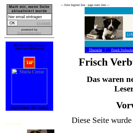
--- Seite beginnt hier - page starts here ---
Mailt mir, wenn Seite
aktualisiert wurde
it's private
powered by
ChangeDetection
Wechsel-Info-Rahmen
(Neu mit F5/Reload)
Übersicht
Frisch Verbucht
Frisch Ver
Das waren ne
Lese
Vor
(Anklicken für mehr)
Diese Seite wurde 
Bücherbar