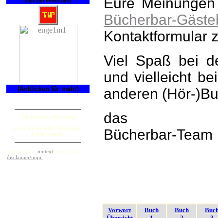
Eure Meinungen 
(Neu mit F5/Reload)
Bücherbar-Gäste
Kontaktformular 
Viel Spaß bei d
und vielleicht b
(Anklicken für mehr)
anderen (Hör-)Buc
das
Seit Februar 2004 haben
Leser die aktuellen Bücherbar-
Bücherbar-Team
Seiten besucht.
copyright by
timtext
/buecherbar
disclaimer/impr.
Vorwort
Buch
Buch
Buc
Übersicht
1
2
3