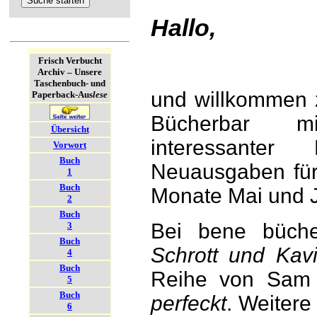
Hallo,
Frisch Verbucht
Archiv – Unsere
Taschenbuch- und
und willkommen 
Paperback-Aus
lese
Bücherbar m
Übersicht
interessanter
Vorwort
Buch
Neuausgaben für
1
Buch
Monate Mai und J
2
Buch
Bei bene büche
3
Buch
Schrott und Kavi
4
Buch
Reihe von Sam 
5
Buch
perfeckt
. Weitere
6