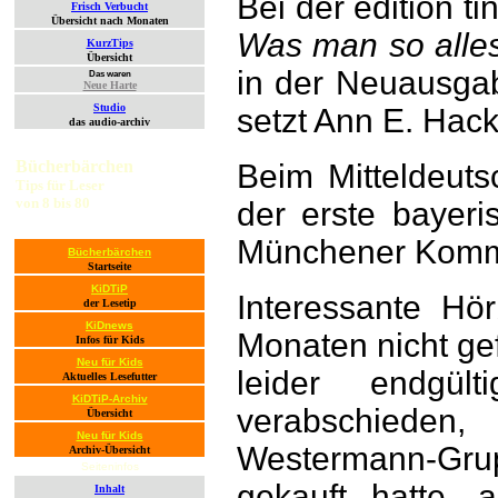
Bei der edition t
Frisch Verbucht
Übersicht nach Monaten
Was man so alles
KurzTips
Übersicht
in der Neuausg
Das waren
Neue Harte
Studio
setzt Ann E. Hac
das audio-archiv
Bücherbärchen
Beim Mitteldeuts
Tips für Leser
von 8 bis 80
der erste bayer
Münchener Komm
Bücherbärchen
Startseite
KiDTiP
Interessante Hö
der Lesetip
KiDnews
Monaten nicht ge
Infos für Kids
Neu für Kids
leider endgü
Aktuelles Lesefutter
KiDTiP-Archiv
verabschiede
Übersicht
Neu für Kids
Westermann-Grup
Archiv-Übersicht
Seiteninfos
gekauft hatte, 
Inhalt