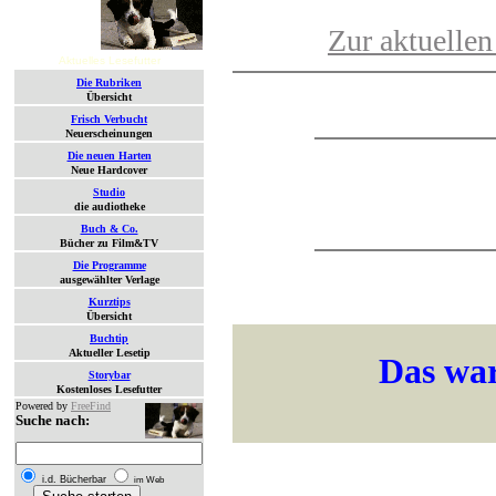
Zur aktuellen
Aktuelles Lesefutter
Die Rubriken
Übersicht
Frisch Verbucht
Neuerscheinungen
Die neuen Harten
Neue Hardcover
Studio
die audiotheke
Buch & Co.
Bücher zu Film&TV
Die Programme
ausgewählter Verlage
Kurztips
Übersicht
Buchtip
Aktueller Lesetip
Das war
Storybar
Kostenloses Lesefutter
Powered by
FreeFind
Suche nach:
i.d. Bücherbar
im Web