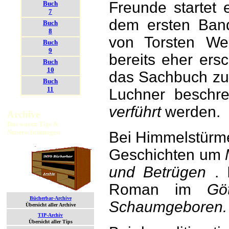
Freunde startet 
Buch
7
dem ersten Ba
Buch
8
von Torsten We
Buch
9
bereits eher ers
Buch
10
das Sachbuch z
Buch
11
Luchner beschre
verführt
werden.
Archive
Das waren Tips &
Neuerscheinungen
Bei Himmelstürme
Geschichten um
und Betrügen
.
Roman im
Göt
Bücherbar-Archive
Schaumgeboren.
Übersicht aller Archive
TIP-Archiv
Übersicht aller Tips