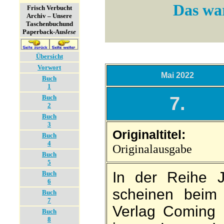
Das war
Frisch Verbucht
Archiv – Unsere
Taschenbuch­und
Paperback-Aus
lese
Übersicht
Vorwort
Mai 2022
Buch
1
7.
Buch
2
Buch
3
Originaltitel:
Buch
4
Originalausgabe
Buch
5
In der Reihe J
Buch
6
scheinen beim 
Buch
7
Ver­lag Coming 
Buch
8