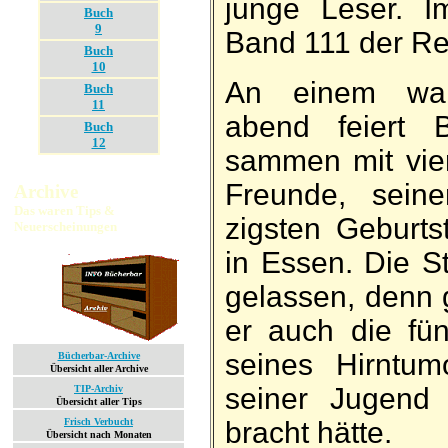
junge Leser. Im
Buch
9
Band 111 der Re
Buch
10
An einem wa
Buch
11
abend feiert 
Buch
12
sammen mit vier
Freunde, seinen
Archive
Das waren Tips &
zigsten Ge­burts
Neuerscheinungen
in Essen. Die St
ge­lassen, denn gl
er auch die fünf
seines Hirn­tum
Bücherbar-Archive
Übersicht aller Archive
seiner Jugend 
TIP-Archiv
Übersicht aller Tips
bracht hätte.
Frisch Verbucht
Übersicht nach Monaten