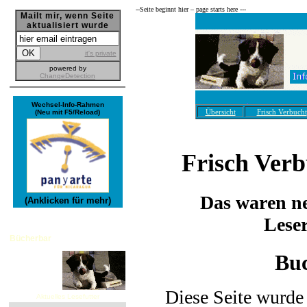
--­Seite beginnt hier – page starts here ---
Mailt mir, wenn Seite
aktualisiert wurde
it's private
powered by
ChangeDetection
Wechsel-Info-Rahmen
Übersicht
Frisch Verbucht
(Neu mit F5/Reload)
Frisch Ver
Das waren ne
(Anklicken für mehr)
Lese
Bücherbar
Bu
Diese Seite wurde 
Aktuelles Lesefutter