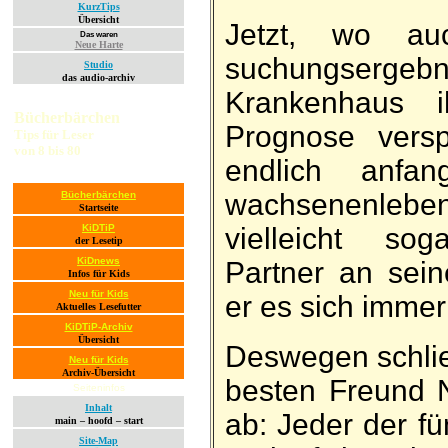
KurzTips
Übersicht
Jetzt, wo au
Das waren
Neue Harte
suchungs­er­ge
Studio
das audio-archiv
Kranken­haus 
Bücherbärchen
Prog­nose ver­s
Tips für Leser
von 8 bis 80
end­lich an­fa
wachsenen­leben
Bücherbärchen
Startseite
viel­leicht so
KiDTiP
der Lesetip
KiDnews
Partner an sein
Infos für Kids
Neu für Kids
er es sich immer
Aktuelles Lesefutter
KiDTiP-Archiv
Übersicht
Des­wegen schlie
Neu für Kids
Archiv-Übersicht
besten Freund 
Seiteninfos
Inhalt
ab: Jeder der f
main – hoofd – start
Site-Map