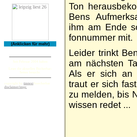
Ton heraus­be­ko
Bens Auf­merk­s
ihm am Ende so­
fon­nummer mit.
(Anklicken für mehr)
Leider trinkt Be
am nächsten Tag
Seit Februar 2004 haben
Leser die aktuellen Bücherbar-
Als er sich an Ni
Seiten besucht.
traut er sich fas
copyright by
timtext
/buecherbar
disclaimer/impr.
zu melden, bis 
wissen redet ...