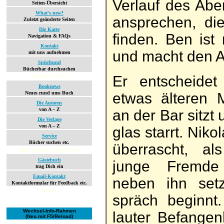
Ver­lauf des Ab
Seiten-Übersicht
What's new?
an­sprechen, die 
Zuletzt geänderte Seiten
Die Karte
finden. Ben ist 
Navigation & FAQs
Kontakt
und macht den A
mit uns aufnehmen
Spürhund
Bücherbar durchsuchen
Er ent­scheidet
Termine & Infos
Booknews
etwas älteren M
Neues rund ums Buch
Die Autoren
von A – Z
an der Bar sitzt 
Die Verlage
von A – Z
glas starrt. Niko
Service
Bücher suchen etc.
über­rascht, als
Aktiv werden & Mitmachen
Gästebuch
junge Fremde 
trag Dich ein
Email-Kontakt
neben ihn set
Kontaktformular für Feedback etc.
Shops
spräch be­ginnt
Wechsel-Info-Rahmen
lauter Be­fangen
(Neu mit F5/Reload)