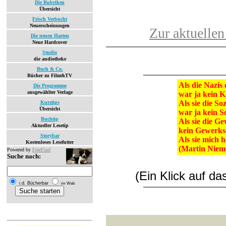
Die Rubriken
Übersicht
Frisch Verbucht
Neuerscheinungen
Zur aktuellen
Die neuen Harten
Neue Hardcover
Studio
die audiotheke
Buch & Co.
Bücher zu Film&TV
Als die Nazis
Die Programme
ausgewählter Verlage
war ja kein 
Als sie die S
Kurztips
Übersicht
war ja kein S
Buchtip
Als sie die G
Aktueller Lesetip
kein Gewerksc
Storybar
Als sie mich h
Kostenloses Lesefutter
(Martin Niemö
Powered by
FreeFind
Suche nach:
(Ein Klick auf d
i.d. Bücherbar
im Web