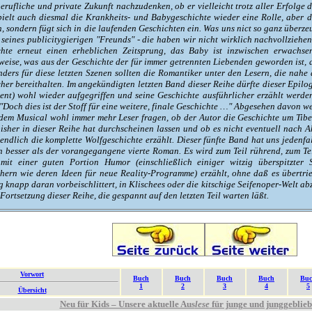
erufliche und private Zukunft nachzudenken, ob er vielleicht trotz aller Erfolge
pielt auch diesmal die Krankheits- und Babygeschichte wieder eine Rolle, aber d
, sondern fügt sich in die laufenden Geschichten ein. Was uns nict so ganz überz
n seines publicitygierigen "Freunds" - die haben wir nicht wirklich nachvollziehe
chte erneut einen erheblichen Zeitsprung, das Baby ist inzwischen erwachs
eise, was aus der Geschichte der für immer getrennten Liebenden geworden ist, d
onders für diese letzten Szenen sollten die Romantiker unter den Lesern, die nahe
cher bereithalten. Im angekündigten letzten Band dieser Reihe dürfte dieser Epilo
ent) wohl wieder aufgegriffen und seine Geschichte ausführlicher erzählt werden
"Doch dies ist der Stoff für eine weitere, finale Geschichte …" Abgesehen davon w
dem Musical wohl immer mehr Leser fragen, ob der Autor die Geschichte um Tiberi
 bisher in dieser Reihe hat durchscheinen lassen und ob es nicht eventuell nach 
endlich die komplette Wolfgeschichte erzählt. Dieser fünfte Band hat uns jedenfa
h besser als der vorangegangene vierte Roman. Es wird zum Teil rührend, zum Tei
mit einer guten Portion Humor (einschließlich einiger witzig überspitzter S
ern wie deren Ideen für neue Reality-Programme) erzählt, ohne daß es übertri
knapp daran vorbeischlittert, in Klischees oder die kitschige Seifenoper-Welt abzu
Fortsetzung dieser Reihe, die gespannt auf den letzten Teil warten läßt.
Vorwort
Buch
Buch
Buch
Buch
Bu
1
2
3
4
5
Übersicht
Neu für Kids – Unsere aktuelle Aus
lese
für junge und junggeblie