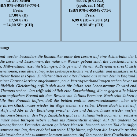
ca. 320 Seiten
ebook (07/2025)
SBN 978-3-95949-770-1
(epub, ca. 1 MB)
Preis:
ISBN 978-3-95949-771-8
17,00 € (D)
Preis:
17,50 € (A)
6,99 € (D) – 7,20 € (A)
~ 24,00 SFr. (CH)
~ 8,50 sFr (CH)
nung:
and werden besonders die Romantiker unter den Lesern auf eine Achterbahn der 
die Leser und Leserinnen, die nahe am Wasser gebaut sind, die Taschentücher o
, Mißverständnisse, Verletzungen, Intrigen und Verrat. Außerdem erstreckt sic
erationen, eine ältere, tragische Liebesgeschichte wird erzählt und ansatzweise k
ieser Reihe ins Spiel. Zunächst bittet ein alter Freund aus seiner Zeit in England 
einer Fernsehkarriere angekommen, neue Vertragsverhandlungen stehen bevor und a
lücklich. Gleichzeitig erfüllt sich auch für Julian sein Lebenstraum: Er wird end
 Theaters stehen. Jan trifft schließlich eine Entscheidung, die er gegen alle Wide
inem englischen Freund mit dem Besuch von Julians Premiere. Nach zehn Jahren tr
Alle ihre Freunde hoffen, daß die beiden endlich zusammenkommen, aber wie
ie ihrem Glück immer wieder im Wege stehen, sie selbst. Dieses Buch bietet auf
 Aufs und Abs in der Beziehung zwischen Jan und Julian. Immer wieder werfen 
tationen Steine in den Weg. Zusätzlich gibt es in Julians Welt noch einen selbstv
immer neue Intrigen neben Julian ins Rampenlicht drängt. Auf der anderen S
des englischen Freundes, dessen geliebter Mensch ihm nach seinem Tod die Aufgab
sammen mit Jan, den er dabei um seine Hilfe bittet, erfahren die Leser die tragisc
önigskinder nicht zusammenkommen konnten. Auf Jan macht ihre Geschichte einen