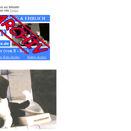
auch mit 800x600
key oder
Firefox
ür Kids-Archiv
Kidtip-Archiv