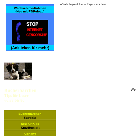
--Seite beginnt hier – Page starts here­
Wechsel-Info-Rahmen
(Neu mit F5/Reload)
(Anklicken für mehr)
Ne
Bücherbärchen
Tips für Leser
von 8 bis 80
Bücherbärchen
Startseite
Neu für Kids
Kurzübersicht
Kidnews