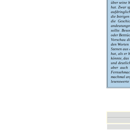
über seine b
hat. Zwar s
aufdringlich
die Intrige
die Geschi
andeutungsw
sollte. Bes
oder Betttü
Vorschau di
den Worten 
Szenen aus 
hat, als er
könnte, das 
und deutlic
aber auch 
Fernsehmach
machmal arg 
lesenswerte 