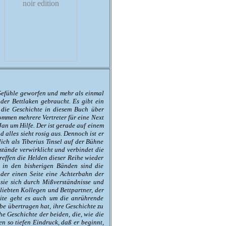
Gefühle geworfen und mehr als einmal
der Bettlaken gebraucht. Es gibt ein
h die Geschichte in diesem Buch über
ommen mehrere Vertreter für eine Next
Jan um Hilfe. Der ist gerade auf einem
lles sieht rosig aus. Dennoch ist er
lich als Tiberius Tinsel auf der Bühne
rstände verwirklicht und verbindet die
effen die Helden dieser Reihe wieder
 in den bisherigen Bänden sind die
 der einen Seite eine Achterbahn der
sie sich durch Mißverständnisse und
eliebten Kollegen und Bettpartner, der
eite geht es auch um die anrührende
e übertragen hat, ihre Geschichte zu
he Geschichte der beiden, die, wie die
 so tiefen Eindruck, daß er beginnt,