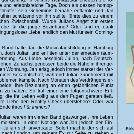
e und er­leb­nis­reiche Tage. Doch als dessen ho­mop­
f­mutter sein G­eheim­nis bei­nahe ent­tarnte und Jan
auf­hin schützend vor ihn stellte, führte dies zu einem
ischen Zwischen­fall. Wurde Julians Angst zur ersten
robe für die junge Be­ziehung? Oder fand er, dank
ingungs­loser Lie­be, end­lich den Mut für sein Coming-
en Band hatte Jan die Musicalausbildung in Hamburg
, doch Julian und er litten unter der erneuten räum­
ren­nung. Aus Liebe be­schloß Julian, nach Deutsch­
iehen. Zu­nächst ge­nossen beide die Nähe in ihrer ge­
n Woh­nung. Jan er­lag je­doch immer stärker der Ver­
einer Be­kannt­schaft, während Julian zu­nehmend mit
pro­blemen kämpfte. Nach Monaten des Ver­drän­gens er­
beide, ihre Be­ziehung an einen ge­fähr­lichen Punkt
ert zu haben. So traf einer eine folgen­schwere Ent­
g, die ihr Leben völlig aus den Fugen ge­raten ließ.
re Liebe den Reality Check über­stehen? Oder war
 Ende ihres
Für Immers
?
Julian waren im vierten Band ge­zwungen, ihre Leben
 meistern. In einer Not­lage war Jan je­doch der Ein­
 Julian sich an­ver­traute. Sofort machte der sich auf
Bish
nach Lon­don, um seinem Ex zur Seite zu stehen –