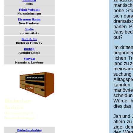
Portal
man­tisch
Frisch Verbucht
hobe Stie
Neuerscheinungen
sich da­r
Die neuen Harten
dra­ma­t
Neue Hardcover
harten P
Studio
Jans be­d
die audiotheke
out?
Buch & Co.
Bücher zu Film&TV
Im dritt
Buchtip
begonnen
Aktueller Lesetip
lichen T
Storybar
Kostenloses Lesefutter
land zu z
mein­same
suchung 
All­tags­
kannten 
manö­vri
schei­dun
Bücherbar-
Würde ih
dies das
Archive
Das waren Tips &
Jan und 
Neuerscheinungen
allein zu
zige, dem
Bücherbar-Archive
den Weg 