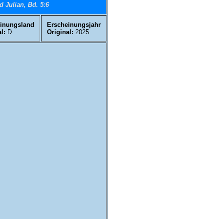
d Julian, Bd. 5:6
inungsland
Erscheinungsjahr
l:
D
Original:
2025