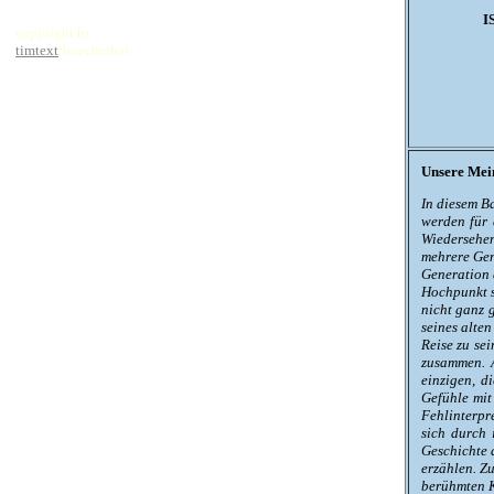
I
copyright by
timtext
/buecherbar
Unsere Mei
In diesem B
werden für 
Wiedersehen
mehrere Gen
Generation d
Hochpunkt s
nicht ganz g
seines alten
Reise zu se
zusammen. 
einzigen, d
Gefühle mit
Fehlinterpre
sich durch 
Geschichte 
erzählen. Zu
berühmten K