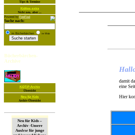
Tips & Termine
Kidtips extra
Nicht neu, aber ...
Powered by
FreeFind
Suche nach:
im Bücherbärchen
im Web
Bücherbärchen-
Archive
Hallo
damit da
eine Seit
KiDTiP-Archiv
Übersicht
Hier ko
Neu für Kids
Archiv-Übersicht
Neu für Kids –
Archiv -Unsere
Aus
lese
für junge