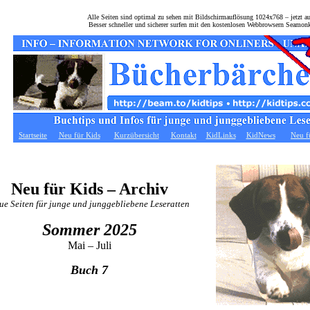
Alle Seiten sind optimal zu sehen mit Bildschirmauflösung 1024x768 – jetzt 
Besser schneller und sicherer surfen mit den kostenlosen Webbrowsern Seamon
Startseite
Neu für Kids
Kurzübersicht
Kontakt
KidLinks
KidNews
Neu f
Neu für Kids – Archiv
ue Seiten für junge und junggebliebene Leseratten
Sommer 2025
Mai – Juli
Buch 7