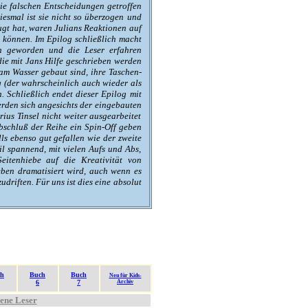
 die falschen Entscheidungen getroffen
iesmal ist sie nicht so überzogen und
eugt hat, waren Julians Reaktionen auf
n können. Im Epilog schließlich macht
en geworden und die Leser erfahren
ie mit Jans Hilfe geschrieben werden
 am Wasser gebaut sind, ihre Taschen-
g (der wahrscheinlich auch wieder als
. Schließlich endet dieser Epilog mit
erden sich angesichts der eingebauten
us Tinsel nicht weiter ausgearbeitet
Abschluß der Reihe ein Spin-Off geben
lls ebenso gut gefallen wie der zweite
l spannend, mit vielen Aufs und Abs,
eitenhiebe auf die Kreativität von
eben dramatisiert wird, auch wenn es
driften. Für uns ist dies eine absolut
ch
Buch
Buch
Neu für Kids-
6
7
Archiv
bene Leser