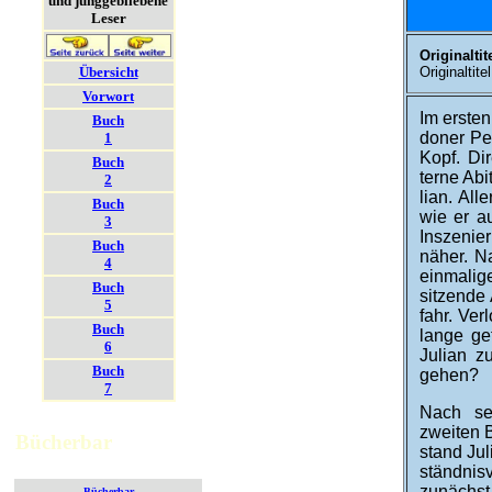
und junggebliebene
Leser
Originaltite
Übersicht
Originaltitel
Vorwort
Im ersten
Buch
doner Per
1
Kopf. Di­
Buch
terne Abi
2
lian. Alle
Buch
wie er a
3
Insze­ni
Buch
näher. Na
4
ein­malig
Buch
sitzende 
5
fahr. Ve
Buch
lange ge
6
Julian zu
Buch
gehen?
7
Nach se
zweiten B
Bücherbar
stand Ju­l
ständ­nis­
zu­nächst 
Bücherbar