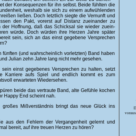
­tet der Kon­se­quenzen für ihn selbst. Beide fühlten die
bun­den­heit, wes­halb sie sich zu einem auf­wühlen­den
n­reißen ließen. Doch letzt­lich siegte die Ver­nunft und
ssen den Pakt, vor­erst auf Dis­tanz zu­ein­ander zu
 der Hoff­nung, daß das Schick­sal sie wieder zu­ein­
hren würde. Doch würden ihre Herzen Jahre später
 be­reit sein, sich an das einst ge­ge­bene Ver­sprechen
ern?
m fünften (und wahrscheinlich vorletzten) Band haben
und Julian zehn Jahre lang nicht mehr gesehen.
sein einst gegebenes Versprechen zu halten, setzt
e Karriere aufs Spiel und endlich kommt es zum
tsvoll erwarteten Wiedersehen.
spüren beide das vertraute Band, alte Gefühle kochen
hr Happy End scheint nah.
 großes Mißverständnis bringt das neue Glück ins
D
voraus
e aus den Fehlern der Vergangenheit gelernt und
mal bereit, auf ihre treuen Herzen zu hören?