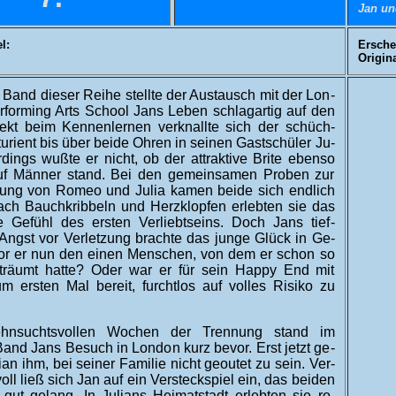
Jan un
l:
Ersche
Origina
 Band dieser Reihe stellte der Aus­tausch mit der Lon­
­for­ming Arts School Jans Leben schlag­artig auf den
rekt beim Ken­nen­lernen ver­knallte sich der schüch­
­turient bis über beide Ohren in seinen Gast­schüler Ju­
r­dings wußte er nicht, ob der at­trak­tive Brite eben­so
uf Männer stand. Bei den ge­mein­samen Pro­ben zur
erung von Ro­meo und Julia kamen beide sich end­lich
ch Bauch­kribbeln und Herz­klopfen er­lebten sie das
e Ge­fühl des ersten Ver­liebt­seins. Doch Jans tief­
Angst vor Ver­letzung brachte das junge Glück in Ge­
r­lor er nun den einen Menschen, von dem er schon so
­träumt hatte? Oder war er für sein Happy End mit
m ersten Mal be­reit, furcht­los auf volles Risiko zu
hn­suchts­vollen Wochen der Tren­nung stand im
and Jans Be­such in Lon­don kurz be­vor. Erst jetzt ge­
ian ihm, bei seiner Fa­milie nicht ge­outet zu sein. Ver­
voll ließ sich Jan auf ein Ver­steck­spiel ein, das beiden
gut ge­lang. In Ju­li­ans Hei­mat­stadt er­lebten sie ro­