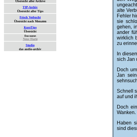
Übersicht aller Archive
un­ge­ach
TIP-Archiv
alte Ver­
Übersicht aller Tips
Fehler hi
Frisch Verbucht
sie schlo
Übersicht nach Monaten
gehen, in
KurzTips
Übersicht
ander fü
Das waren
wirk­lich
Neue Harte
zu er­inn
Studio
das audio-archiv
In diese
sich Jan 
Doch um 
Jan sein
sehnsuch
Schnell 
auf und i
Doch ein
Wanken.
Haben si
sind dies