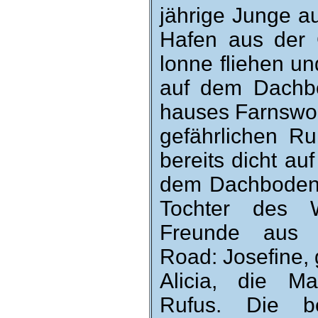
jährige Junge 
Hafen aus der 
lonne fliehen und
auf dem Dach­b
hauses Farns­wor
ge­fähr­lichen R
be­reits dicht au
dem Dachboden 
Tochter des W
Freunde aus de
Road: Jose­fine,
Alicia, die M
Rufus. Die be