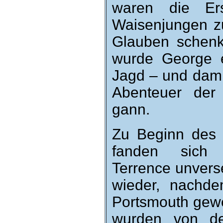
waren die Er
Waisen­jungen z
Glauben schenk
wurde George en
Jagd – und da­mi
Abenteuer der
gann.
Zu Beginn des 
fanden sich 
Terrence un­ver­
wieder, nach­d
Ports­mouth ge­
wurden von der u