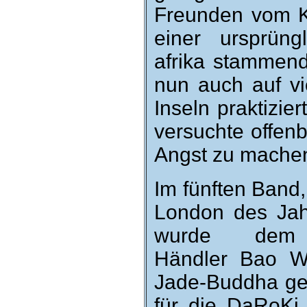
Freunden vom K
einer ur­sprüng
afrika stammende
nun auch auf vie
Inseln prak­ti­zi
ver­suchte offen­
Angst zu mache
Im fünften Band, 
London des Jahr
wurde dem ch
Händler Bao Wu
Jade-Buddha ge­s
für die DaRoKi. 