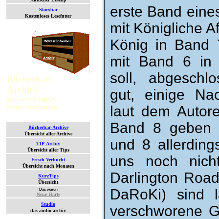
erste Band eines 
Storybar
Kostenloses Lesefutter
mit König­liche A
König in Band 7
mit Band 6 in 
soll, ab­ge­sch
Bücherbar-
Archive
gut, einige Nac
Das waren Tips &
Neuerscheinungen
laut dem Autor
Band 8 geben 
Bücherbar-Archive
Übersicht aller Archive
und 8 al­ler­ding
TIP-Archiv
Übersicht aller Tips
uns noch nicht
Frisch Verbucht
Übersicht nach Monaten
Dar­ling­ton Roa
KurzTips
Übersicht
DaRoKi) sind l
Das waren
Neue Harte
Studio
ver­schworene Ge
das audio-archiv