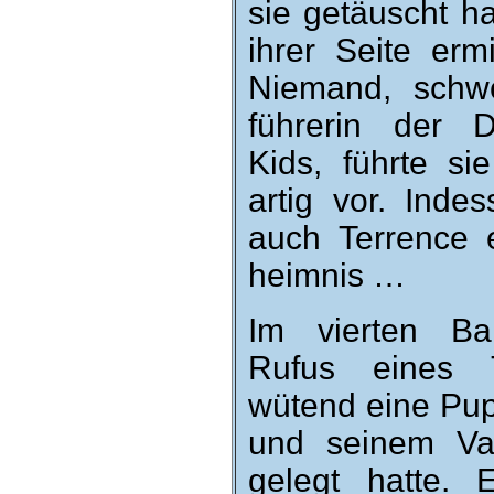
sie ge­täuscht h
ihrer Seite ermi
Nie­mand, schw
führerin der D
Kids, führte sie 
artig vor. In­de
auch Terrence 
heimnis …
Im vierten Band
Rufus eines T
wütend eine Pup
und seinem Vat
gelegt hatte. E