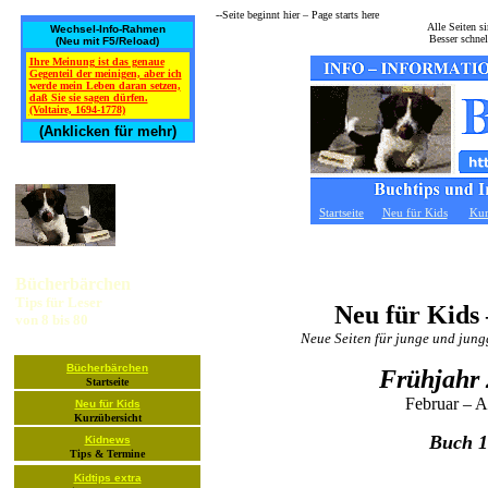
--Seite beginnt hier – Page starts here­
Alle Seiten s
Wechsel-Info-Rahmen
Besser schne
(Neu mit F5/Reload)
Ihre Meinung ist das genaue
Gegenteil der meinigen, aber ich
werde mein Leben daran setzen,
daß Sie sie sagen dürfen.
(Voltaire, 1694-1778)
(Anklicken für mehr)
Startseite
Neu für Kids
Kur
Bücherbärchen
Tips für Leser
Neu für Kids 
von 8 bis 80
Neue Seiten für junge und jung
Bücherbärchen
Frühjahr
Startseite
Februar – A
Neu für Kids
Kurzübersicht
Buch 1
Kidnews
Tips & Termine
Kidtips extra