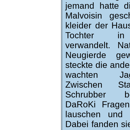
jemand hatte 
Mal­voisin ge­sc
kleider der Haus
Tochter in 
verwandelt. Na
Neugierde ge­
steckte die ande
wachten Jag
Zwischen Sta
Schrub­ber b
DaRoKi Fragen 
lauschen und na
Da­bei fanden si