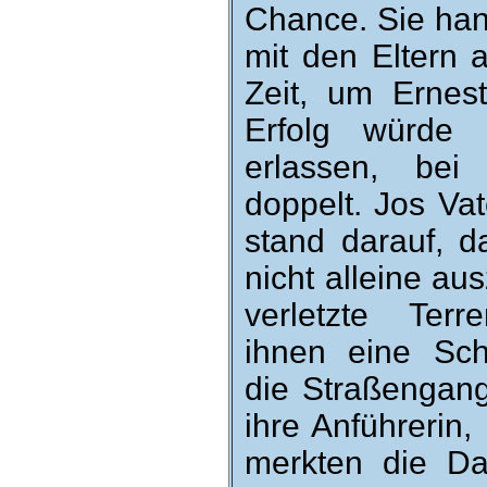
Chance. Sie han
mit den Eltern 
Zeit, um Ernest
Erfolg würde d
erlassen, bei M
doppelt. Jos Vater
stand da­rauf, d
nicht al­leine au
verletzte Terre
ihnen eine Sch
die Straßen­gan
ihre An­führerin
merkten die D