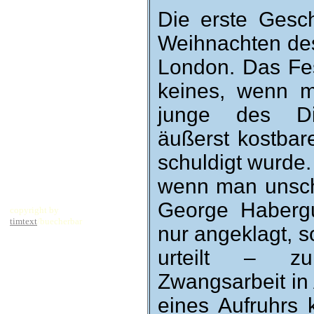
Die erste Ge­sch
Weih­nachten de
London. Das Fes
keines, wenn m
junge des Die
äußerst kost­bar
schul­digt wurde.
wenn man un­sch
George Habergu
copyright by
timtext
/buecherbar
nur an­geklagt, 
ur­teilt – zu
Zwangs­arbeit in
eines Auf­ruhrs 