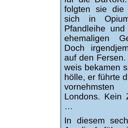
folgten sie die
sich in Opium
Pfand­leihe und
ehe­ma­ligen Ge
Doch irgend­je
auf den Fersen. 
weis be­kamen si
hölle, er führte d
vor­nehmste
Londons. Kein Zu
…
In diesem sech