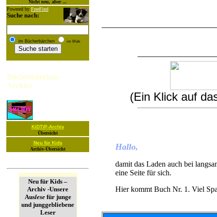
Nicht neu, aber ...
Powered by
FreeFind
Suche nach:
im Bücherbärchen
im Web
Bücherbärchen-
Archive
(Ein Klick auf d
KiDTiP-Archiv
Übersicht
Neu für Kids
Hallo,
Archiv-Übersicht
damit das Laden auch bei langsa
eine Seite für sich.
Neu für Kids –
Hier kommt Buch Nr. 1. Viel Sp
Archiv -Unsere
Aus
lese
für junge
und junggebliebene
Leser