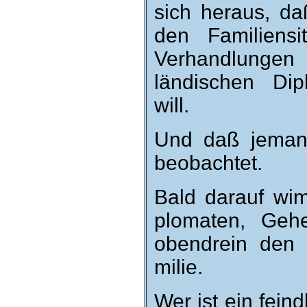
sich heraus, da
den Fa­milien­s
Ver­hand­lungen
län­dischen Di­
will.
Und daß jeman
be­obachtet.
Bald da­rauf wi
plo­maten, Ge­h
oben­drein den
milie.
Wer ist ein feind