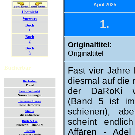
April 2025
Übersicht
Vorwort
1.
Buch
1
Buch
2
Originaltitel:
Buch
Originaltitel
3
Bücherbar
Fast vier Jahre
dies­mal auf die
Bücherbar
Portal
der DaRoKi w
Frisch Verbucht
Neuerscheinungen
(Band 5 ist im
Die neuen Harten
Neue Hardcover
schienen), abe
Studio
die audiotheke
scheint end­lich
Buch & Co.
Bücher zu Film&TV
Affären - Adel v
Buchtip
Aktueller Lesetip