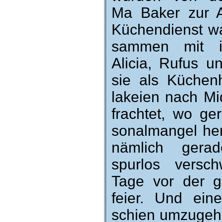
Ma Baker zur Ar
Küchendienst war
sammen mit i
Alicia, Rufus 
sie als Küchen­h
lakeien nach Mid
frachtet, wo ge
so­nal­mangel he
nämlich ge­ra
spurlos versc
Tage vor der gr
feier. Und eine 
schien um­zu­geh