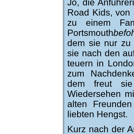
Jo, die An­führeri
Road Kids, von i
zu einem Fa­mil
Portsmouth
befo
dem sie nur zu g
sie nach den au
teuern in Lon­do
zum Nach­denke
dem freut sie
Wieder­sehen mi
alten Freunden
liebten Hengst.
Kurz nach der An­