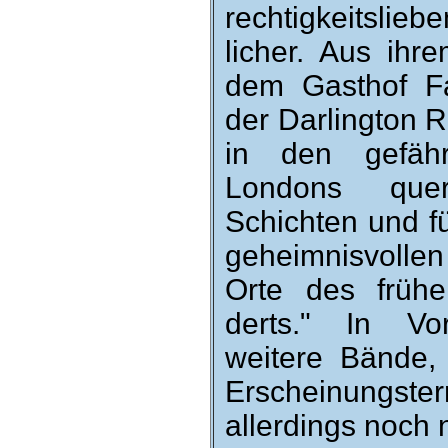
rech­tig­keits­li
licher. Aus ihrem
dem Gast­hof Fa
der Dar­ling­ton R
in den ge­fähr
Londons que
Schichten und f
ge­heim­nis­voll
Orte des frühe
derts." In Vor
weitere Bände, 
Er­schei­nungs­
al­ler­dings noch 